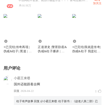
不怕狗柱不更新、就怕小雅提示音！！！ 喜马拉雅2017年度，十大有声书主播，年度最受欢迎主播。
加关注
66.98万
3259.88万
1550.52万
3819.15万
⭐已完结|传奇再现 |
正道潜龙 |警匪卧底&
⭐已完结|我就是传奇|
伪戒&柱子| 黑道 | 江
伪戒&柱子播讲 | 热
伪戒&柱子 我是社会
湖热血爽文
血都市| 暴力街区
人|爆笑爽文
用户评论
小霸王来喽
国外还能跟着去啊
回复
2026-04-22
1
柱子有声故事
回复 @
小霸王来喽
:
柱子新书：《赵老八第二部》已