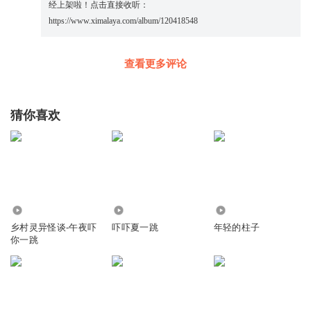
经上架啦！点击直接收听：
https://www.ximalaya.com/album/120418548
查看更多评论
猜你喜欢
45.14万
1545
1.26万
乡村灵异怪谈-午夜吓
吓吓夏一跳
年轻的柱子
你一跳