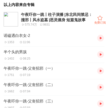
以上内容来自专辑
午夜吓你一跳丨柱子演播 |东北民间禁忌：
撞邪丨风水盗墓 |恶灵缠身 短篇鬼故事
免费订阅
575.74万
9831
谣磕遇白衣女-2
1353
11:06
半个头的男孩
1402
08:25
午夜吓你一跳-父丧招邪（一）
1751
07:19
午夜吓你一跳-父丧招邪（二）
1662
07:04
午夜吓你一跳-父丧招邪（三）
1607
07:03