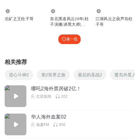
5.09万
177.42万
2.22万
北矿之王柱子哥
东北黑道风云20年|柱
江湖风云之葫芦岛柱
子演播|讲黑大师|都
子哥
市年代热血|柱子演播
换一批
相关推荐
逆心斗神2
第2世界之旅
最后的圣战2
鹭岛外星人2
哪吒2海外票房破2亿！
红星新闻
202
华人海外血案02
喻夏FM
856