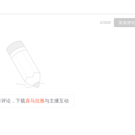
发表评
0
/
300
有评论，下载
喜马拉雅
与主播互动