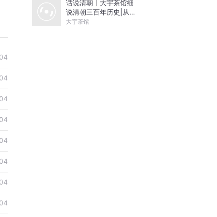
话说清朝丨大宇茶馆细
说清朝三百年历史|从努
尔哈赤到末代皇帝溥仪|
大宇茶馆
康熙雍正乾隆
04
04
04
04
04
04
04
04