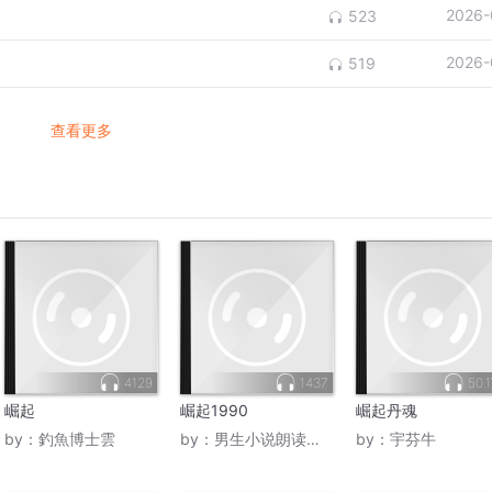
2026-
523
2026-
519
查看更多
4129
1437
50.
崛起
崛起1990
崛起丹魂
by：
釣魚博士雲
by：
男生小说朗读机_奇迹
by：
宇芬牛