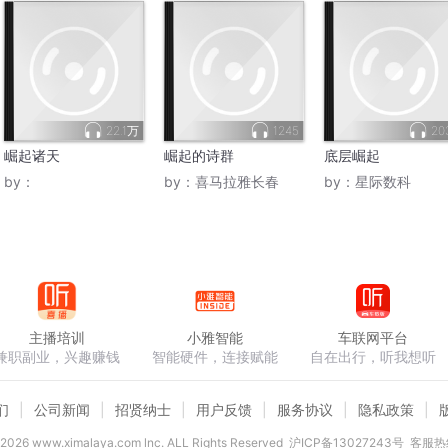
22.1万
1245
20
崛起诸天
崛起的诗群
底层崛起
by：
by：
喜马拉雅长春
by：
星际数科
主播培训
小雅智能
车联网平台
兼职副业，兴趣赚钱
智能硬件，连接赋能
自在出行，听我想听
们
公司新闻
招贤纳士
用户反馈
服务协议
隐私政策
2026
www.ximalaya.com lnc. ALL Rights Reserved
沪ICP备13027243号
客服热线