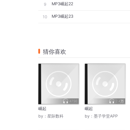
MP3崛起22
9
MP3崛起23
10
猜你喜欢
4796
2.4万
崛起
崛起
by：
星际数科
by：
墨子学堂APP