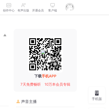
创作中心
有声出版
开通会员
客户端
下载
手机APP
7天免费畅听
10万本会员专辑
手机版
声音主播