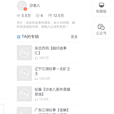
沙老八
电脑版
5.5万
6
12.5万
简介：
喜欢听故事的朋友，加入XIMI团，畅
听更多精彩专辑，每晚六点准时更新！
公众号
TA的专辑
更多
东北乔四【靓仔故事
汇】
1517万
辽宁江湖往事～北矿之
王
130.5万
征服【沙老八新作震撼
登场】
13.4万
广东江湖往事【逆鳞】