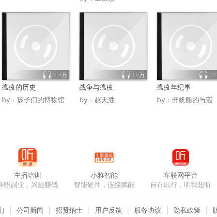
5.4万
1.5万
28
瘟疫的历史
战争与瘟疫
瘟疫年纪事
by：
孩子们的博物馆
by：
赵天胜
by：
开帆船的与蒗
主播培训
小雅智能
车联网平台
兼职副业，兴趣赚钱
智能硬件，连接赋能
自在出行，听我想听
们
公司新闻
招贤纳士
用户反馈
服务协议
隐私政策