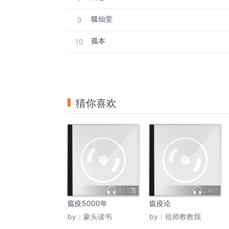
狐仙堂
9
孤本
10
猜你喜欢
82.8万
2467
瘟疫5000年
瘟疫论
by：
蒙头读书
by：
祖师教教我