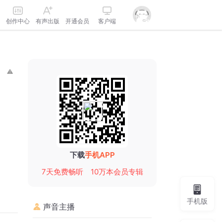
创作中心
有声出版
开通会员
客户端
下载
手机APP
7天免费畅听
10万本会员专辑
手机版
声音主播