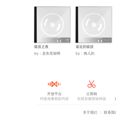
1.6万
3845
瘟疫之夜
逼近的瘟疫
by：
是鱼尾裙啊
by：
梅儿的
开放平台
云剪辑
对接海量精彩内容
在线音频剪辑神器
关于我们
联系我