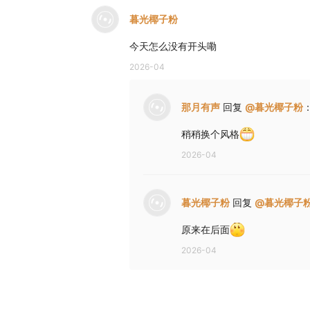
暮光椰子粉
今天怎么没有开头嘞
2026-04
那月有声
回复
@
暮光椰子粉
稍稍换个风格
2026-04
暮光椰子粉
回复
@
暮光椰子
原来在后面
2026-04