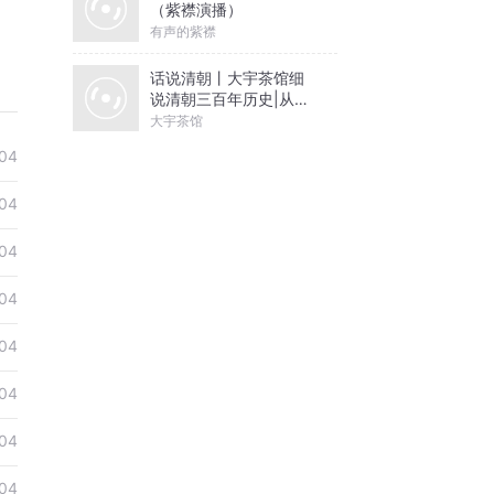
（紫襟演播）
有声的紫襟
话说清朝丨大宇茶馆细
说清朝三百年历史|从努
尔哈赤到末代皇帝溥仪|
大宇茶馆
康熙雍正乾隆
04
04
04
04
04
04
04
04