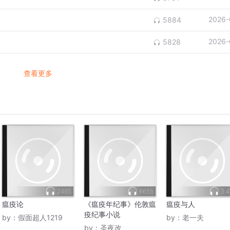
2026-
5884
2026-
5828
查看更多
2485
6655
3.
瘟疫论
《瘟疫年纪事》伦敦瘟
瘟疫与人
疫纪事小说
by：
假面超人1219
by：
老一夫
by：
圣夜改