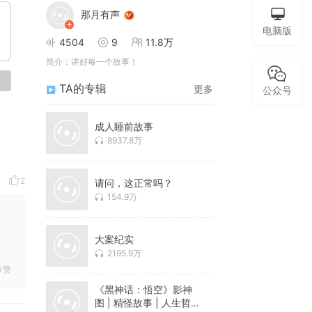
那月有声
电脑版
4504
9
11.8万
简介：
讲好每一个故事！
论
TA的专辑
更多
公众号
成人睡前故事
8937.8万
2
请问，这正常吗？
154.9万
大案纪实
2195.9万
赞
《黑神话：悟空》影神
图 | 精怪故事 | 人生哲