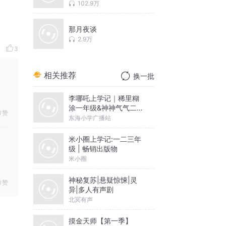
理
102.9万
那月夜谈
2.9万
3
相关推荐
换一批
李哪吒上学记｜稀里糊
涂一年级&神神气气二年
赞
级
东海小学广播站
米小圈上学记:一二三年
级 | 畅销出版物
米小圈
神秘复苏|悬疑惊悚|灵
赞
异|多人有声剧
北冥有声
摸金天师【第一季】