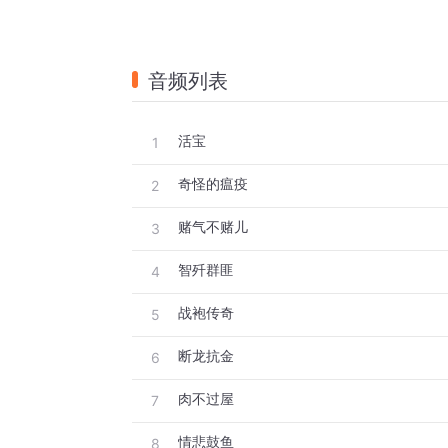
音频列表
活宝
1
奇怪的瘟疫
2
赌气不赌儿
3
智歼群匪
4
战袍传奇
5
断龙抗金
6
肉不过屋
7
情悲鼓鱼
8