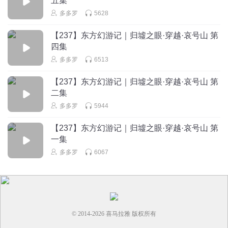
五集
等枝桠成繁椛
多多罗
5628
唉 我都忘了东方幻有食铁症了。。
回复
【237】东方幻游记｜归墟之眼·穿越·哀号山 第
2026-04-18
15
四集
雪绒轻落霜叶
回复 @
等枝桠成繁椛
:
😭😭😭
多多罗
6513
【237】东方幻游记｜归墟之眼·穿越·哀号山 第
诡异的疯子
二集
？？！刀刀罗你要干啥啊！！！为什么要这样！洛长生😭😭
多多罗
5944
😭
回复
【237】东方幻游记｜归墟之眼·穿越·哀号山 第
2026-04-18
16
一集
诡异的疯子
回复 @
诡异的疯子
:
我真不行了！白天听完崩溃到现
多多罗
6067
在，刀刀罗，这次给寿命，下次不会是一命换一命了吧，你们到底
想让他怎么样！
1862899ouct
© 2014-
2026
喜马拉雅 版权所有
所以落长生他到底还剩多久了？