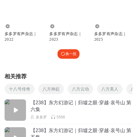
霜降要坚强
回复 @
东项HK
:
😭😭😭😭😭😭😭😭
979.38万
346.01万
288.10万
南念__
多多罗有声杂志｜
多多罗有声杂志｜
多多罗有声杂志｜
其实洛长生是因为自己没有家了，所以才不想去破坏别人的
2022
2023
2025
家吧
回复
2026-04-18
换一批
21
活人未死
回复 @
南念__
:
你干嘛刀我
相关推荐
1381265zqne
十八号传奇
八方神起
八方云动
八方美人
八
洛长生不要啊啊啊
回复
【238】东方幻游记｜归墟之眼·穿越·哀号山 第
2026-04-18
19
六集
1381265zqne
回复 @
1381265zqne
:
我求你们了！多多罗你给我道歉
多多罗
5506
【238】东方幻游记｜归墟之眼·穿越·哀号山 第