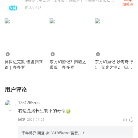
多多罗，有知识，全年龄，好故事！ 可关注同名公众号和小红书号，商务合作请关注公众号【多多罗故事】 。只出品顶级原创故事的知识主播。
加关注
338.41万
349.71万
1211.65万
2.28亿
神探迈克狐·怪盗归来
东方幻游记3·归墟之
东方幻游记·沙海奇行
篇｜多多罗
眼篇｜多多罗
1｜无光之潮2｜归墟
之眼3
用户评论
1381265zqne
右边是洛长生剩下的寿命
回复
2026-04-25
63
千年博弈
回复 @
1381265zqne
:
骗赞。！