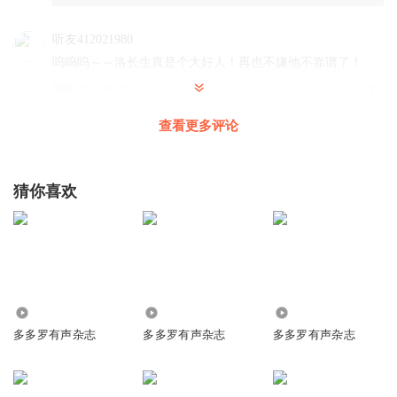
听友412021980
呜呜呜～～洛长生真是个大好人！再也不嫌他不靠谱了！
回复
2026-04-18
46
查看更多评论
听道的马儿
回复 @
听友412021980
:
洛长生很靠谱的好吧，其实就
是平时不怎么样。
猜你喜欢
人类怎能如此诡异
卖小弟真没忍住
回复
2026-04-18
27
极乐_彼岸忘川路
回复 @
人类怎能如此诡异
:
驺吾:？
7489
1.75万
2376
多多罗有声杂志
多多罗有声杂志
多多罗有声杂志
东项HK
洛长生
回复
2026-04-18
24