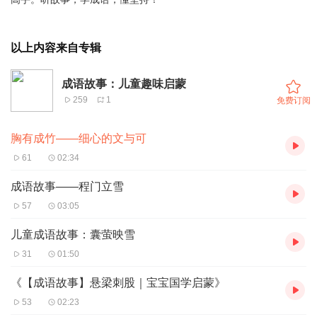
以上内容来自专辑
成语故事：儿童趣味启蒙
259
1
免费订阅
胸有成竹——细心的文与可
61
02:34
成语故事——程门立雪
57
03:05
儿童成语故事：囊萤映雪
31
01:50
《【成语故事】悬梁刺股｜宝宝国学启蒙》
53
02:23