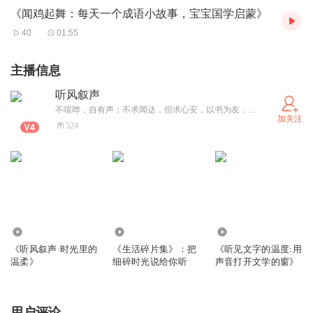
《闻鸡起舞：每天一个成语小故事，宝宝国学启蒙》
40
01:55
主播信息
听风叙声
不喧哗，自有声；不求闻达，但求心安，以书为友，以声为伴，用声音记录生活点滴，于时光里慢慢讲给你听。
加关注
524
1016
3254
2542
《听风叙声·时光里的
《生活碎片集》：把
《听见文字的温度:用
温柔》
细碎时光说给你听
声音打开文学的窗》
用户评论