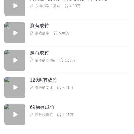
东海小学广播站
4.30万
胸有成竹
嘉欢故事
5.88万
胸有成竹
怕冷的企鹅e
1.65万
129胸有成竹
有声的文儿
3.01万
69胸有成竹
呼呼收音机
4.86万