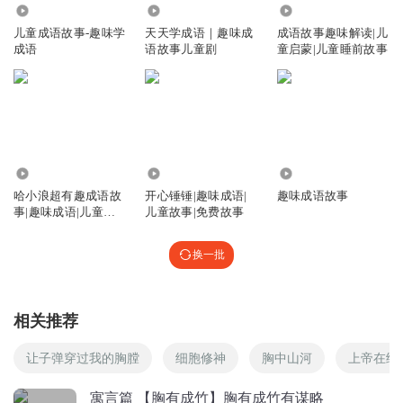
2587
523.48万
8.40万
儿童成语故事-趣味学
天天学成语｜趣味成
成语故事趣味解读|儿
成语
语故事儿童剧
童启蒙|儿童睡前故事
102.08万
1368.81万
50.51万
哈小浪超有趣成语故
开心锤锤|趣味成语|
趣味成语故事
事|趣味成语|儿童睡
儿童故事|免费故事
前故事
换一批
相关推荐
让子弹穿过我的胸膛
细胞修神
胸中山河
上帝在细
寓言篇 【胸有成竹】胸有成竹有谋略