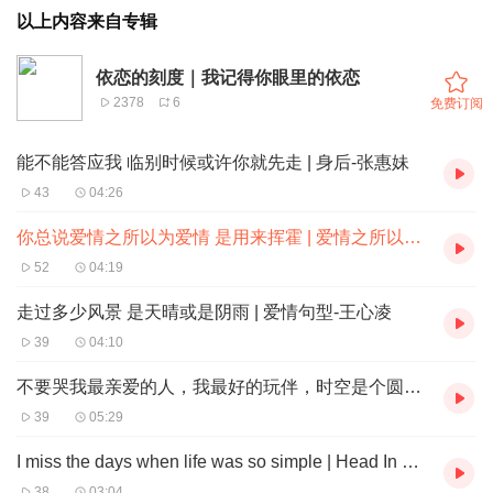
以上内容来自专辑
依恋的刻度｜我记得你眼里的依恋
2378
6
免费订阅
能不能答应我 临别时候或许你就先走 | 身后-张惠妹
43
04:26
你总说爱情之所以为爱情 是用来挥霍 | 爱情之所以为爱情-梁静茹
52
04:19
走过多少风景 是天晴或是阴雨 | 爱情句型-王心凌
39
04:10
不要哭我最亲爱的人，我最好的玩伴，时空是个圆圈，直行或是转弯，我们最终都会相见。 | 我记得-赵雷
39
05:29
I miss the days when life was so simple | Head In The Clouds-Hayd
38
03:04