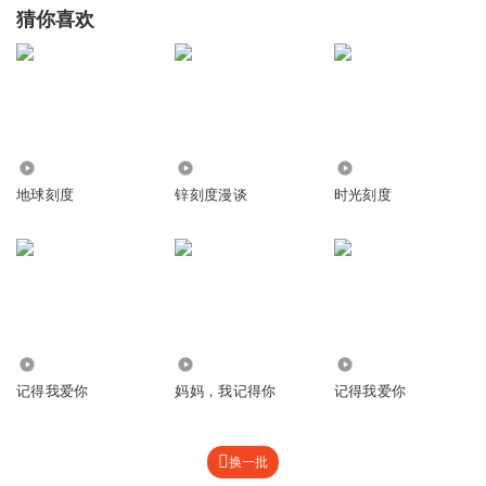
猜你喜欢
637
1962.47万
1.28万
地球刻度
锌刻度漫谈
时光刻度
2909
1879
1589
记得我爱你
妈妈，我记得你
记得我爱你
换一批