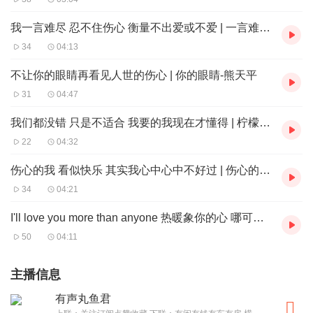
我一言难尽 忍不住伤心 衡量不出爱或不爱 | 一言难尽-张宇
34
04:13
不让你的眼睛再看见人世的伤心 | 你的眼睛-熊天平
31
04:47
我们都没错 只是不适合 我要的我现在才懂得 | 柠檬草的味道-蔡依林
22
04:32
伤心的我 看似快乐 其实我心中心中不好过 | 伤心的我-邝美云
34
04:21
I'll love you more than anyone 热暖象你的心 哪可以封锁你 愿你待我认真 | 伤感的恋人-黄凯芹
50
04:11
主播信息
有声丸鱼君