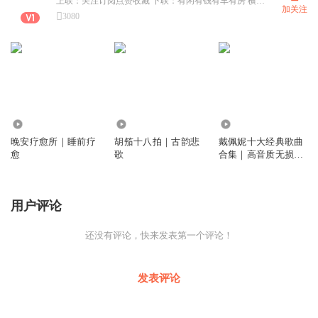
上联：关注订阅点赞收藏 下联：有闲有钱有车有房 横批：完美掌控！
加关注
3080
2085
681
3712
晚安疗愈所｜睡前疗
胡笳十八拍｜古韵悲
戴佩妮十大经典歌曲
愈
歌
合集｜高音质无损音
乐｜8090必备歌单
用户评论
还没有评论，快来发表第一个评论！
发表评论