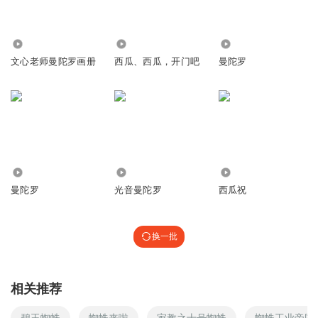
4499
69
1.00万
文心老师曼陀罗画册
西瓜、西瓜，开门吧
曼陀罗
1774
1.63万
1630
曼陀罗
光音曼陀罗
西瓜祝
换一批
相关推荐
碧玉蜘蛛
蜘蛛来啦
家教之十号蜘蛛
蜘蛛工业帝国