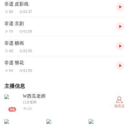
非遗 皮影戏
90
01:37
非遗 京剧
79
01:56
非遗 糖画
40
01:50
非遗 簪花
54
01:50
主播信息
W西瓜老师
口才老师
加关注
306