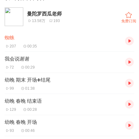
曼陀罗西瓜老师
13.58万
193
免费订阅
蜘蛛
207
00:35
我会说谢谢
72
00:29
幼晚 期末 开场➕结尾
99
01:38
幼晚 春晚 结束语
129
00:28
幼晚 春晚 开场
93
00:46