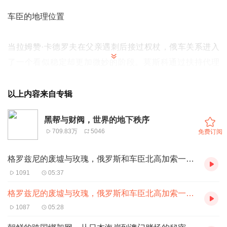
车臣的地理位置
当拉姆赞·卡德罗夫在父亲遇刺后接过权杖，俄车关系进入
了一个看似稳定却更加微妙的阶段。莫斯科通过扶持代理
人，试图将曾经的分离主义重镇转化为最忠诚的“堡垒”。卡
德罗夫公开宣誓效忠普京，并派遣车臣部队参与俄乌冲突，
以上内容来自专辑
展现着铁杆盟友的姿态。然而，近期关于其资产转移、与中
黑帮与财阀，世界的地下秩序
东接触乃至与克里姆林宫关系恶化的传闻不绝于耳。这层盟
709.83万
5046
免费订阅
友关系之下，是历史积怨、民族自尊与现实主义政治的复杂
交织。车臣是俄罗斯联邦内最特殊的共和国，其忠诚度始终
格罗兹尼的废墟与玫瑰，俄罗斯和车臣北高加索一起囚徒困境（二
是莫斯科心头一根紧绷的弦。
1091
05:37
格罗兹尼的废墟与玫瑰，俄罗斯和车臣北高加索一起囚徒困境（一
1087
05:28