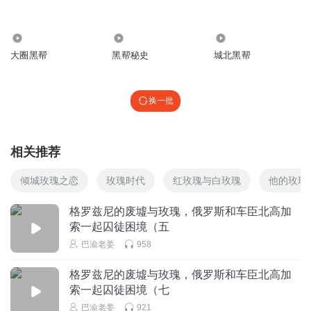
19.89万
3428
4.56万
大圈黑帮
黑帮秘史
城北黑帮
换一批
相关推荐
倾城玫瑰之恋
玫瑰时代
红玫瑰与白玫瑰
他的玫瑰
格罗兹尼的废墟与玫瑰，俄罗斯和车臣北高加
索一起囚徒困境（五
巴渝老姜
958
格罗兹尼的废墟与玫瑰，俄罗斯和车臣北高加
索一起囚徒困境（七
巴渝老姜
921