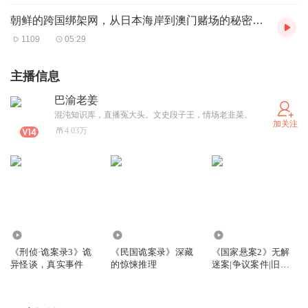
朝鲜的跨国绑架网，从日本海岸到澳门赌场的秘密情报行动（一
1109
05:29
主播信息
巴渝老姜
混沌知识库，直播冤大头。文史段子王，情场老韭菜。
加关注
4.03万
318.70万
76.11万
467.90万
《刑侦·诡案录3》诡
《民国诡案录》深藏
《国家悬案2》无解
异怪谈，真实事件
的惊悚推理
迷案|争议案件|旧案
新解