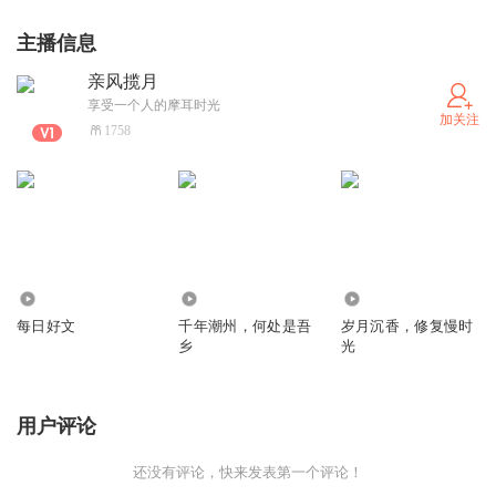
主播信息
亲风揽月
享受一个人的摩耳时光
加关注
1758
1249
263
260
每日好文
千年潮州，何处是吾
岁月沉香，修复慢时
乡
光
用户评论
还没有评论，快来发表第一个评论！