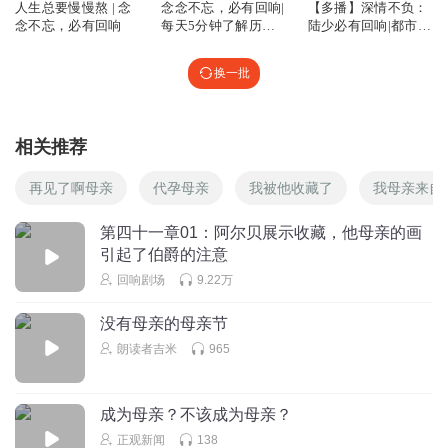
人生总要慢慢熬 | 念
念念不忘，必有回响|
【多播】深情不负：
念不忘，必有回响
每天5分钟了解历史
陆少必有回响|都市言
上的今天
情|虐恋情深|破镜重
圆|霸总
换一批
相关推荐
再见了啊母亲
代孕母亲
我被他收藏了
我母亲来自
第四十一章01：阿尔贝展示收藏，他母亲的画
引起了伯爵的注意
回响剧场
9.22万
没有母亲的母亲节
朗读者吉米
965
成为母亲？不该成为母亲？
正观新闻
138