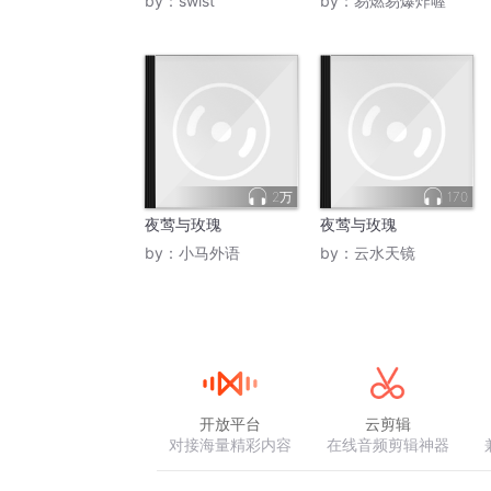
by：
swlst
by：
易燃易爆炸喔
2万
170
夜莺与玫瑰
夜莺与玫瑰
by：
小马外语
by：
云水天镜
开放平台
云剪辑
对接海量精彩内容
在线音频剪辑神器