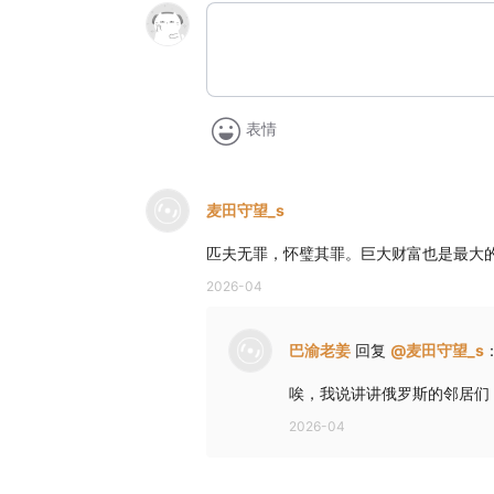
表情
麦田守望_s
匹夫无罪，怀璧其罪。巨大财富也是最大
2026-04
巴渝老姜
回复
@
麦田守望_s
唉，我说讲讲俄罗斯的邻居们
2026-04