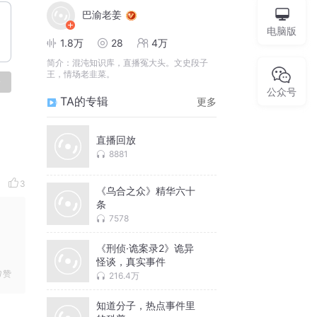
巴渝老姜
电脑版
1.8万
28
4万
简介：
混沌知识库，直播冤大头。文史段子
王，情场老韭菜。
论
公众号
TA的专辑
更多
直播回放
8881
3
《乌合之众》精华六十
条
7578
《刑侦·诡案录2》诡异
怪谈，真实事件
赞
216.4万
知道分子，热点事件里