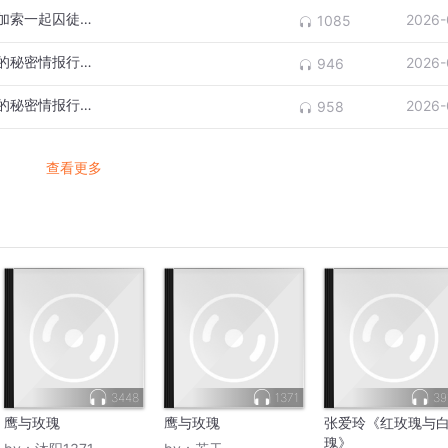
格罗兹尼的废墟与玫瑰，俄罗斯和车臣北高加索一起囚徒困境（一
2026-
1085
朝鲜的跨国绑架网，从日本海岸到澳门赌场的秘密情报行动（完
2026-
946
朝鲜的跨国绑架网，从日本海岸到澳门赌场的秘密情报行动（七
2026-
958
查看更多
3448
1371
39
鹰与玫瑰
鹰与玫瑰
张爱玲《红玫瑰与
瑰》