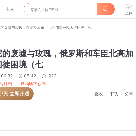
电台
上传
尼的废墟与玫瑰，俄罗斯和车臣北高加索一起囚徒困境（七
尼的废墟与玫瑰，俄罗斯和车臣北高加
囚徒困境（七
:06:32
05:42
920
与财阀，世界的地下秩序
元/天 立即开通
喜欢
下载
分享