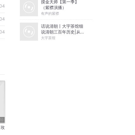
摸金天师【第一季】
04
（紫襟演播）
有声的紫襟
04
话说清朝丨大宇茶馆细
说清朝三百年历史|从努
04
尔哈赤到末代皇帝溥仪|
大宇茶馆
康熙雍正乾隆
10
白玫