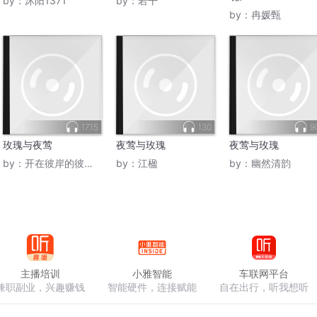
by：
沐阳1371
by：
若干
by：
冉媛甄
1715
130
9
玫瑰与夜莺
夜莺与玫瑰
夜莺与玫瑰
by：
开在彼岸的彼岸花
by：
江楹
by：
幽然清韵
主播培训
小雅智能
车联网平台
兼职副业，兴趣赚钱
智能硬件，连接赋能
自在出行，听我想听