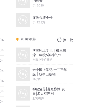
的科普
2020
廉政公署全传
12.8万
相关推荐
04
换一批
04
李哪吒上学记｜稀里糊
涂一年级&神神气气二年
级
东海小学广播站
04
米小圈上学记:一二三年
04
级 | 畅销出版物
米小圈
04
神秘复苏|悬疑惊悚|灵
04
异|多人有声剧
北冥有声
04