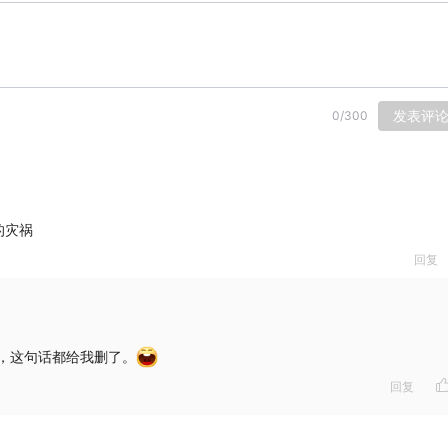
发表评
0
/
300
的灾祸
回复
：
，这句话都给我删了。
回复