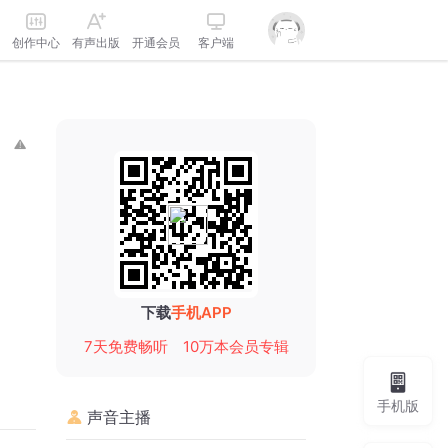
创作中心
有声出版
开通会员
客户端
下载
手机APP
7天免费畅听
10万本会员专辑
手机版
声音主播