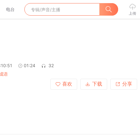
电台
上传
:10:51
01:24
32
成语
喜欢
下载
分享