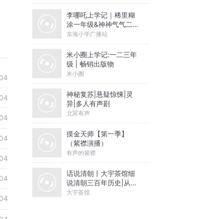
李哪吒上学记｜稀里糊
涂一年级&神神气气二年
级
东海小学广播站
米小圈上学记:一二三年
级 | 畅销出版物
米小圈
04
神秘复苏|悬疑惊悚|灵
04
异|多人有声剧
北冥有声
04
摸金天师【第一季】
04
（紫襟演播）
有声的紫襟
04
话说清朝丨大宇茶馆细
04
说清朝三百年历史|从努
尔哈赤到末代皇帝溥仪|
大宇茶馆
04
康熙雍正乾隆