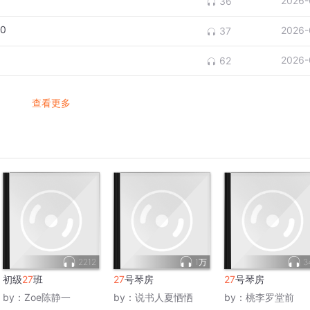
2026-
36
0
2026-
37
2026-
62
查看更多
2212
1万
3
初级
27
班
27
号琴房
27
号琴房
by：
Zoe陈静一
by：
说书人夏恓恓
by：
桃李罗堂前