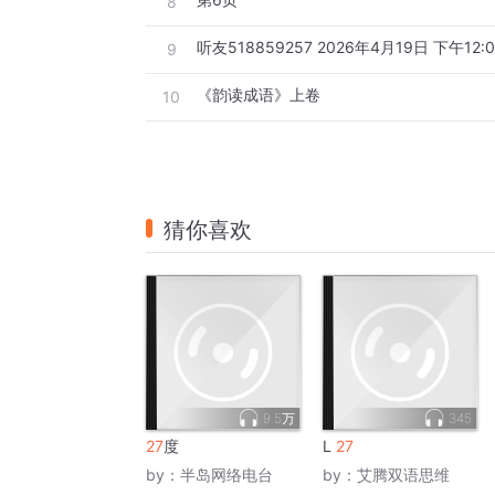
8
听友518859257 2026年4月19日 下午12:0
9
《韵读成语》上卷
10
猜你喜欢
9.5万
345
27
度
L
27
by：
半岛网络电台
by：
艾腾双语思维