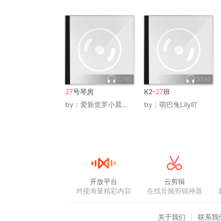
2780
9594
27
号琴房
K2-
27
班
by：
爱新觉罗小晨晨_CC
by：
萌巴兔Lily吖
开放平台
云剪辑
对接海量精彩内容
在线音频剪辑神器
关于我们
联系我