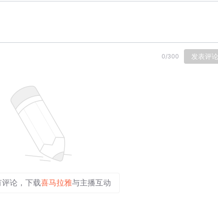
发表评
0
/
300
有评论，下载
喜马拉雅
与主播互动