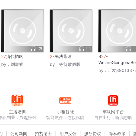
1万
113
1.
27
清代韬略
27
民法背诵
B
27
-
We'areGoingonaBe
by：
刘宸睿_
by：
等待放假版
by：
听友8901337
主播培训
小雅智能
车联网平台
兼职副业，兴趣赚钱
智能硬件，连接赋能
自在出行，听我想听
们
公司新闻
招贤纳士
用户反馈
服务协议
隐私政策