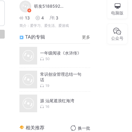
听友518859257
电脑版
13
4
3
简介：
爱学习、爱生活、爱游戏
论
TA的专辑
更多
公众号
一年级阅读《水浒传》
50
常识创业管理总结一句
话
19
源 汕尾遮浪红海湾
16
相关推荐
换一批