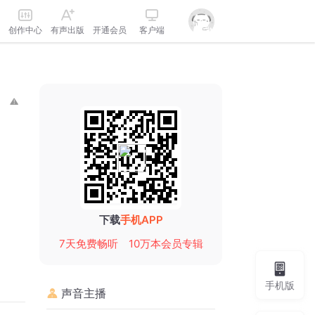
创作中心
有声出版
开通会员
客户端
下载
手机APP
7天免费畅听
10万本会员专辑
手机版
声音主播