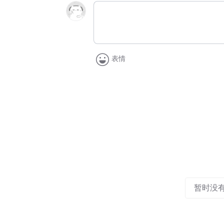
表情
暂时没