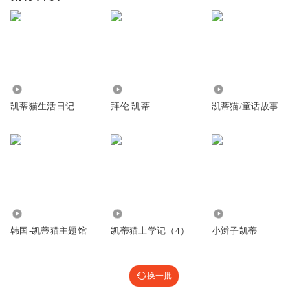
3216
2357
20.75万
凯蒂猫生活日记
拜伦.凯蒂
凯蒂猫/童话故事
1137
1790
12.62万
韩国-凯蒂猫主题馆
凯蒂猫上学记（4）
小辫子凯蒂
换一批