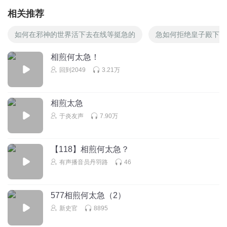
相关推荐
如何在邪神的世界活下去在线等挺急的
急如何拒绝皇子殿下的
相煎何太急！
回到2049
3.21万
相煎太急
于炎友声
7.90万
【118】相煎何太急？
有声播音员丹羽路
46
577相煎何太急（2）
新史官
8895