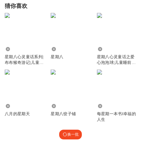
猜你喜欢
261
9192
2160
星期八心灵童话系列|
星期八
星期八心灵童话之爱
布布猴奇游记|儿童故
心泡泡球|儿童睡前故
事|心灵成长
事|益智故事
9222
8.54万
1.01万
八月的星期天
星期八饺子铺
每星期一本书Ⅰ幸福的
人生
换一批