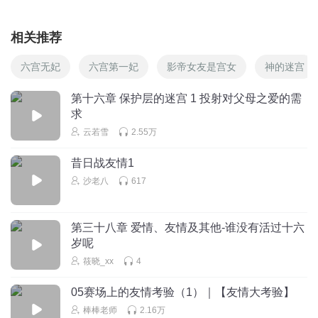
相关推荐
六宫无妃
六宫第一妃
影帝女友是宫女
神的迷宫
第十六章 保护层的迷宫 1 投射对父母之爱的需
求
云若雪
2.55万
昔日战友情1
沙老八
617
第三十八章 爱情、友情及其他-谁没有活过十六
岁呢
筱晓_xx
4
05赛场上的友情考验（1）｜【友情大考验】
棒棒老师
2.16万