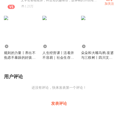
文学名著呱呱讲，科普知识趣味答，故事喇叭伴你闯，快乐成长笑哈哈！
加关注
1.23万
3.98万
6.47万
2189
规则的力量丨养出不
人生经营课丨活着并
朵朵和大嘴乌鸦·巫婆
焦虑不暴躁的好孩子
不容易｜社会生存人
与三杈树丨四川文艺
｜会定规则的父母
性法则｜职场“避
出版社
坑”指南
用户评论
还没有评论，快来发表第一个评论！
发表评论