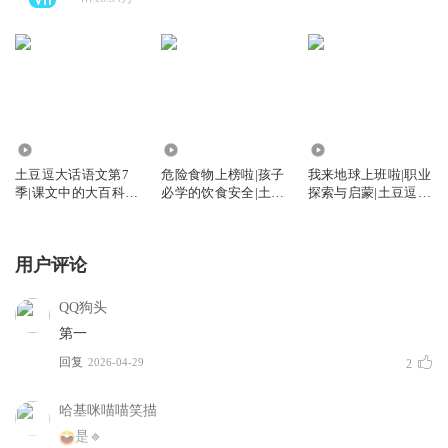
262
8509
1.58万
土豆逗大话语文第7
危险食物上榜啦|孩子
我来地球上班啦|职业
季|课文中的大百科|
必学的饮食安全|土豆
探索与启蒙|土豆逗严
科学动画
逗严肃科普
肃科普
用户评论
QQ狗头
第一
回复
2026-04-29
2
哈基咪喵喵笑描
是🔹