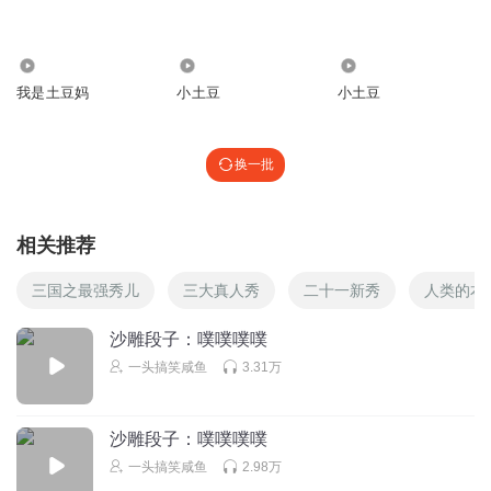
听友231813910
回复 @
喜马拉雅官方版
:
第三
3885
3786
86.09万
我是土豆妈
小土豆
小土豆
换一批
相关推荐
三国之最强秀儿
三大真人秀
二十一新秀
人类的本
沙雕段子：噗噗噗噗
一头搞笑咸鱼
3.31万
沙雕段子：噗噗噗噗
一头搞笑咸鱼
2.98万