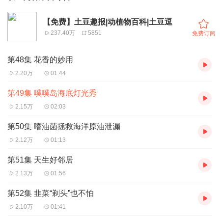
【免费】土豆趣报|动植物百科|土豆逗
237.40万
5851
免费订阅
第48集 花香的妙用
2.20万
01:44
第49集 噗噗岛海底灯光秀
2.15万
02:03
第50集 嗜油菌拯救海洋原油泄漏
2.12万
01:13
第51集 天生好邻居
2.13万
01:56
第52集 韭菜“剃头”也不怕
2.10万
01:41