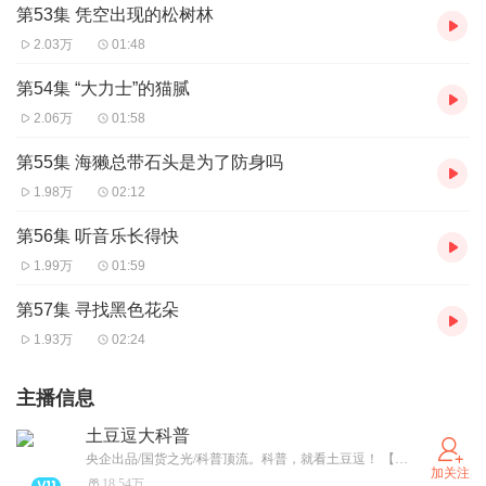
第53集 凭空出现的松树林
2.03万
01:48
第54集 “大力士”的猫腻
2.06万
01:58
第55集 海獭总带石头是为了防身吗
1.98万
02:12
第56集 听音乐长得快
1.99万
01:59
第57集 寻找黑色花朵
1.93万
02:24
主播信息
土豆逗大科普
央企出品/国货之光/科普顶流。科普，就看土豆逗！ 【土豆逗严肃科普】 【土豆逗大话语文】 专为4-10岁儿童打造的国民级科普动画，跨学科专业团队童心研发，科学家顾问天团全程护航。 国民科普品牌「一园青菜」荣誉出品。
加关注
18.54万