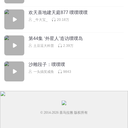
欢天喜地建天庭877 噗噗噗噗
_牛大宝_
20.18万
第44集 ‘外星人’造访噗噗岛
土豆逗大科普
2.39万
沙雕段子：噗噗噗
一头搞笑咸鱼
9843
© 2014-
2026
喜马拉雅 版权所有