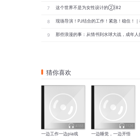
这个世界不是为女性设计的②|82
7
现场导演！PJ结合的工作！紧急！稳住！｜
8
那些浪漫的事：从情书到水球大战，成年人的
9
猜你喜欢
4188
1126
一边工作一边pia戏
一边睡觉，一边开悟