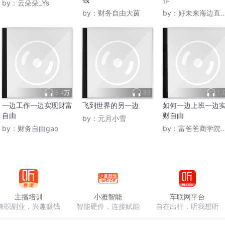
by：
云朵朵_Ys
by：
财务自由大茵
by：
好未来海边直播活英语
5.4万
83
1.
一边工作一边实现财富
飞到世界的另一边
如何一边上班一边
自由
财自由
by：
元月小雪
by：
财务自由gao
by：
富爸爸商学院思岑
主播培训
小雅智能
车联网平台
兼职副业，兴趣赚钱
智能硬件，连接赋能
自在出行，听我想听