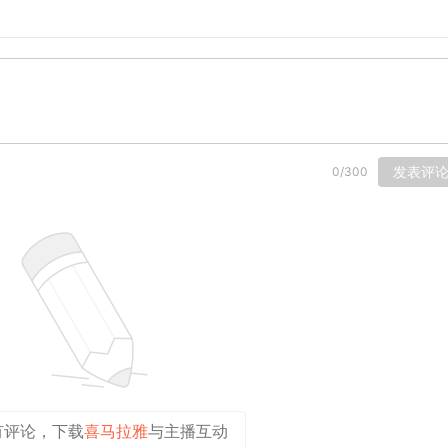
发表评
0
/
300
有评论，下载
喜马拉雅
与主播互动