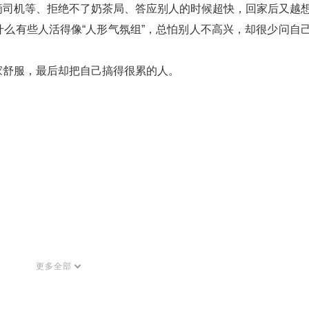
滴司机等、拒绝不了奶茶局、答应别人的时候超快，回家后又越
么有些人活得像“人形气氛组”，总怕别人不高兴，却很少问自
家舒服，最后却把自己搞得很累的人。
更多全部
群分享和交流~ 听友群会不定期抽奖送礼物哦