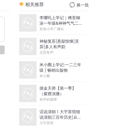
相关推荐
换一批
李哪吒上学记｜稀里糊
涂一年级&神神气气二年
级
东海小学广播站
神秘复苏|悬疑惊悚|灵
异|多人有声剧
论
北冥有声
米小圈上学记:一二三年
级 | 畅销出版物
米小圈
摸金天师【第一季】
（紫襟演播）
有声的紫襟
话说清朝丨大宇茶馆细
说清朝三百年历史|从努
尔哈赤到末代皇帝溥仪|
大宇茶馆
康熙雍正乾隆