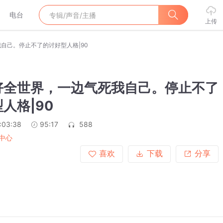
电台
上传
自己。停止不了的讨好型人格|90
好全世界，一边气死我自己。停止不了
人格|90
:03:38
95:17
588
中心
喜欢
下载
分享