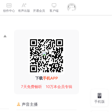
创作中心
有声出版
开通会员
客户端
下载
手机APP
7天免费畅听
10万本会员专辑
手机版
声音主播