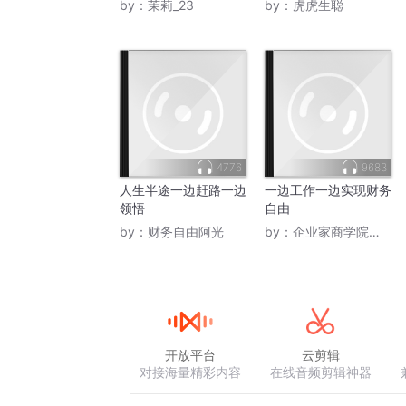
by：
茉莉_23
by：
虎虎生聪
4776
9683
人生半途一边赶路一边
一边工作一边实现财务
领悟
自由
by：
财务自由阿光
by：
企业家商学院橙贝
开放平台
云剪辑
对接海量精彩内容
在线音频剪辑神器