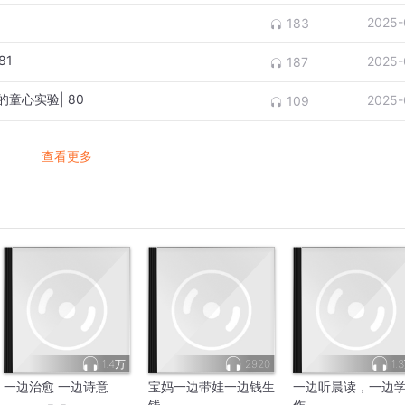
2025-
183
81
2025-
187
童心实验| 80
2025-
109
查看更多
1.4万
2920
1.
一边治愈 一边诗意
宝妈一边带娃一边钱生
一边听晨读，一边
钱
作