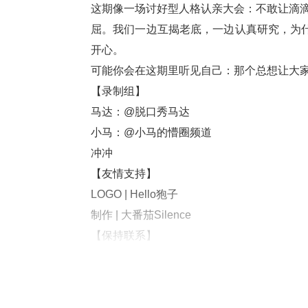
这期像一场讨好型人格认亲大会：不敢让滴
屈。我们一边互揭老底，一边认真研究，为什
开心。
可能你会在这期里听见自己：那个总想让大
【录制组】
马达：@脱口秀马达
小马：@小马的懵圈频道
冲冲
【友情支持】
LOGO | Hello狍子
制作 | 大番茄Silence
【保持联系】
即刻/小红书@喜愈中心
微博@喜愈中心播客
加小喜愈微信：XYZXH333，欢迎进听友