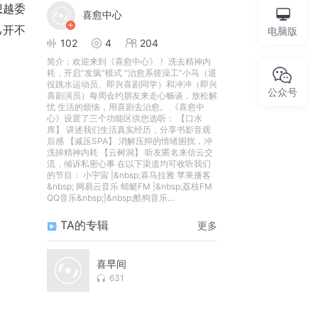
想越委
喜愈中心
己开不
电脑版
102
4
204
简介：
欢迎来到《喜愈中心》！ 洗去精神内
耗，开启“发疯”模式 “治愈系搓澡工”小马（退
役跳水运动员、即兴喜剧同学）和冲冲（即兴
公众号
喜剧演员）每周会约朋友来走心畅谈，放松解
忧 生活的烦恼，用喜剧去治愈。 《喜愈中
心》设置了三个功能区供您选听： 【口水
席】 讲述我们生活真实经历，分享书影音观
后感 【减压SPA】 消解压抑的情绪困扰，冲
洗掉精神内耗 【云树洞】 听友匿名来信云交
流，倾诉私密心事 在以下渠道均可收听我们
的节目： 小宇宙 |&nbsp;喜马拉雅 苹果播客
&nbsp; 网易云音乐 蜻蜓FM |&nbsp;荔枝FM
QQ音乐&nbsp;|&nbsp;酷狗音乐
&nbsp;|&amp;
TA的专辑
更多
喜早间
631