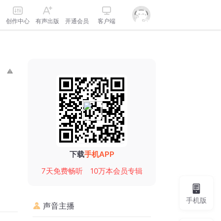
创作中心
有声出版
开通会员
客户端
下载
手机APP
7天免费畅听
10万本会员专辑
手机版
声音主播