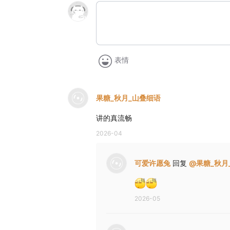
表情
果糖_秋月_山叠细语
讲的真流畅
2026-04
可爱许愿兔
回复
@
果糖_秋月
2026-05