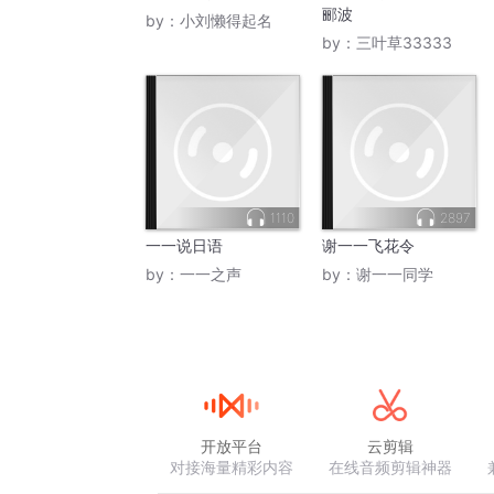
郦波
by：
小刘懒得起名
by：
三叶草33333
1110
2897
一一说日语
谢一一飞花令
by：
一一之声
by：
谢一一同学
开放平台
云剪辑
对接海量精彩内容
在线音频剪辑神器