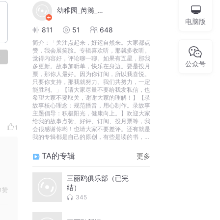
幼稚园_芮漪_媛宝
电脑版
811
51
648
简介：
「关注点起来，好运自然来。大家都点
赞，我会展笑脸。专辑喜欢听，那就多收听。
论
觉得内容好，评论聊一聊。如果有五星，那我
公众号
多更新。故事加听单，快乐在身边。要是投月
票，那你人最好。因为你订阅，所以我喜悦。
只要你支持，那我就努力。我们共努力，一定
能胜利。」【请大家尽量不要给我发私信，也
希望大家不要取关，谢谢大家的理解！】【录
故事核心理念：规范播音，用心制作。录故事
主题倡导：积极阳光，健康向上。】欢迎大家
给我的故事点赞、好评、订阅、投月票等，我
1
会很感谢你哟！也请大家不要差评。还有就是
我的专辑都是自己的原创，有些是读的书，所
以请大家不要模仿哟！需要专辑素材可以找我
要哟，我很乐意为你提供哟！感谢你读完我的
TA的专辑
更多
简介。
三丽鸥俱乐部（已完
结）
赞
345