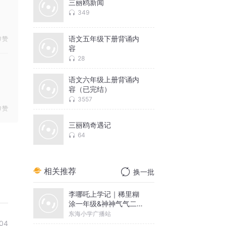
三丽鸥新闻
349
语文五年级下册背诵内
赞
容
28
语文六年级上册背诵内
容（已完结）
3557
赞
三丽鸥奇遇记
64
相关推荐
换一批
李哪吒上学记｜稀里糊
涂一年级&神神气气二年
级
东海小学广播站
04