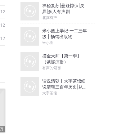
神秘复苏|悬疑惊悚|灵
异|多人有声剧
-12
北冥有声
-12
米小圈上学记:一二三年
级 | 畅销出版物
-12
米小圈
摸金天师【第一季】
（紫襟演播）
有声的紫襟
话说清朝丨大宇茶馆细
说清朝三百年历史|从努
尔哈赤到末代皇帝溥仪|
大宇茶馆
康熙雍正乾隆
1万