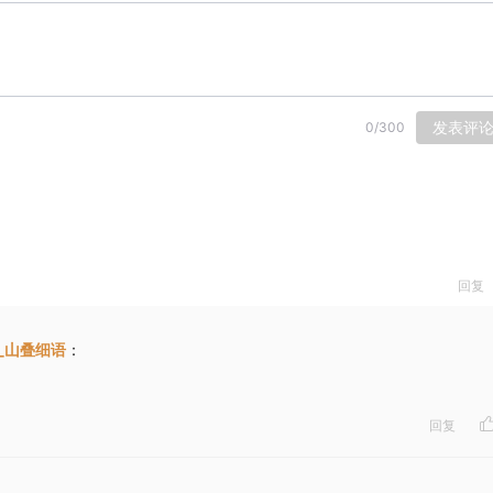
发表评
0
/
300
回复
_山叠细语
：
回复