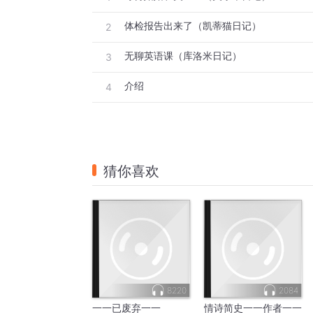
体检报告出来了（凯蒂猫日记）
2
无聊英语课（库洛米日记）
3
介绍
4
猜你喜欢
8220
2084
一一已废弃一一
情诗简史一一作者一一