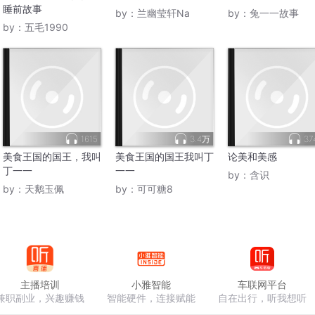
睡前故事
by：
兰幽莹轩Na
by：
兔一一故事
by：
五毛1990
1615
3.4万
37
美食王国的国王，我叫
美食王国的国王我叫丁
论美和美感
丁一一
一一
by：
含识
by：
天鹅玉佩
by：
可可糖8
主播培训
小雅智能
车联网平台
兼职副业，兴趣赚钱
智能硬件，连接赋能
自在出行，听我想听