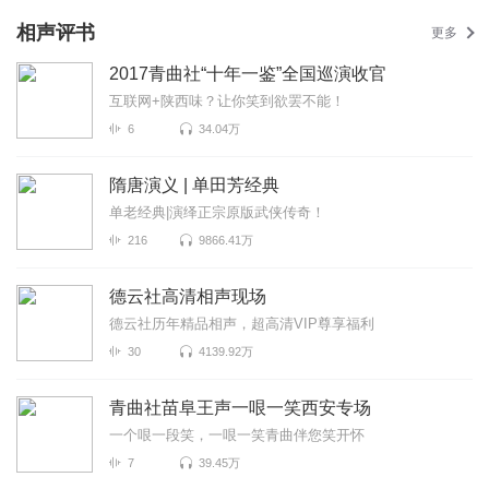
相声评书
更多
2017青曲社“十年一鉴”全国巡演收官
互联网+陕西味？让你笑到欲罢不能！
6
34.04万
隋唐演义 | 单田芳经典
单老经典|演绎正宗原版武侠传奇！
216
9866.41万
德云社高清相声现场
德云社历年精品相声，超高清VIP尊享福利
30
4139.92万
青曲社苗阜王声一哏一笑西安专场
一个哏一段笑，一哏一笑青曲伴您笑开怀
7
39.45万