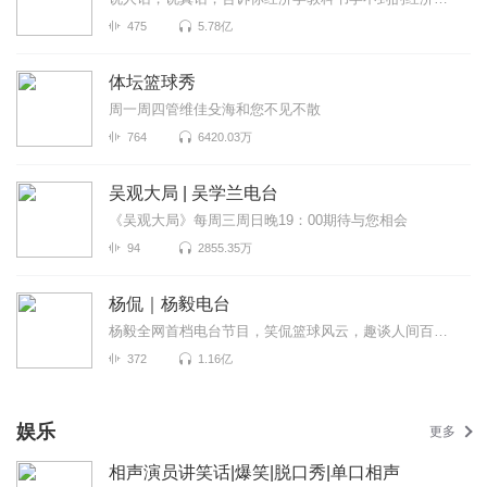
475
5.78亿
体坛篮球秀
周一周四管维佳殳海和您不见不散
764
6420.03万
吴观大局 | 吴学兰电台
《吴观大局》每周三周日晚19：00期待与您相会
94
2855.35万
杨侃｜杨毅电台
杨毅全网首档电台节目，笑侃篮球风云，趣谈人间百态。在这里，你可以感受最精彩的赛事复盘，感受胜负之...
372
1.16亿
娱乐
更多
相声演员讲笑话|爆笑|脱口秀|单口相声