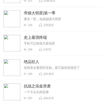
371
1149.16万
帝级大明星|第一季
重生一世，他成超级大明星
716
178.53万
史上最强终端
手机可以链接天庭地府
240
5.67万
绝品狂人
各路美女要投怀送抱，那只能屈身接受了
160
102.26万
抗战之浴血突袭
一个大头兵的逆袭
237
183.07万