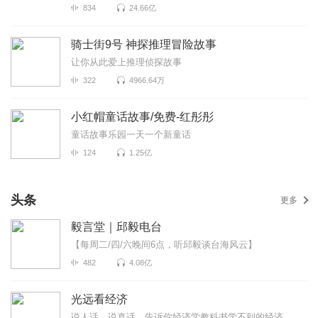
834
24.66亿
骑士街9号 神探推理冒险故事
让你从此爱上推理侦探故事
322
4966.64万
小红帽童话故事/免费-红彤彤
童话故事乐园一天一个新童话
124
1.25亿
头条
更多
毅言堂｜邱毅电台
【每周二/四/六晚间6点，听邱毅谈台海风云】
482
4.08亿
光远看经济
说人话，说真话，告诉你经济学教科书学不到的经济真相