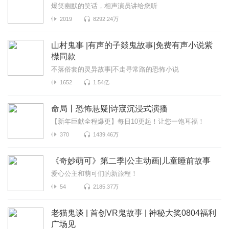
爆笑幽默的笑话，相声演员讲给您听
2019
8292.24万
山村鬼事 |有声的子燚鬼故事|免费有声小说紫
㯲同款
不落俗套的灵异故事|不走寻常路的恐怖小说
1652
1.54亿
命局丨恐怖悬疑|诗宬沉浸式演播
【新年巨献全程爆更】每日10更起！让您一饱耳福！
370
1439.46万
《奇妙萌可》第二季|公主动画|儿童睡前故事
爱心公主和萌可们的新旅程！
54
2185.37万
老猫鬼谈 | 首创VR鬼故事 | 神秘大奖0804福利
广场见