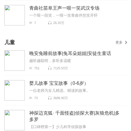
青曲社苗阜王声一哏一笑武汉专场
一个哏一段笑，一哏一笑青曲伴您笑开怀
7
26.20万
儿童
更多
晚安兔睡前故事|兔耳朵姐姐|安徒生童话
越听越聪明，多听多温暖
751
7125.53万
婴儿故事 宝宝故事（0-6岁）
一位老师为女儿精选、精读的故事。
73
3686.90万
神探迈克狐· 千面怪盗|侦探大赛|灰狼危机|多
多罗
【口碑榜第一】少儿科学侦探故事