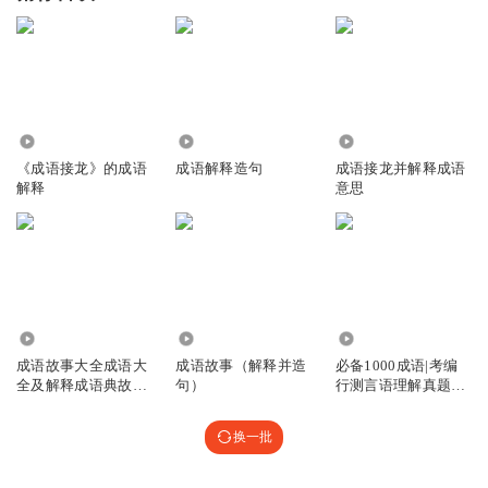
2417
24.88万
1268
《成语接龙》的成语
成语解释造句
成语接龙并解释成语
解释
意思
39.01万
9.86万
120
成语故事大全成语大
成语故事（解释并造
必备1000成语|考编
全及解释成语典故四
句）
行测言语理解真题高
字成语
频成语
换一批