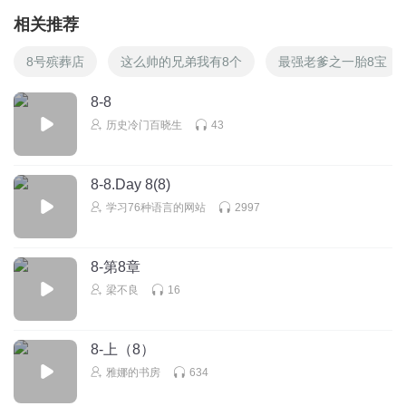
相关推荐
8号殡葬店
这么帅的兄弟我有8个
最强老爹之一胎8宝
8-8
历史冷门百晓生
43
8-8.Day 8(8)
学习76种语言的网站
2997
8-第8章
梁不良
16
8-上（8）
雅娜的书房
634