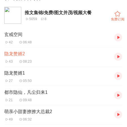
推文集锦/免费/图文并茂/视频大餐
5059
8
免费订阅
玄戒空间
42
06:48
隐龙赘婿2
43
08:23
隐龙赘婿1
27
05:50
都市隐仙，凡尘归来1
21
09:48
萌亲小甜妻撩撩大总裁2
49
06:32