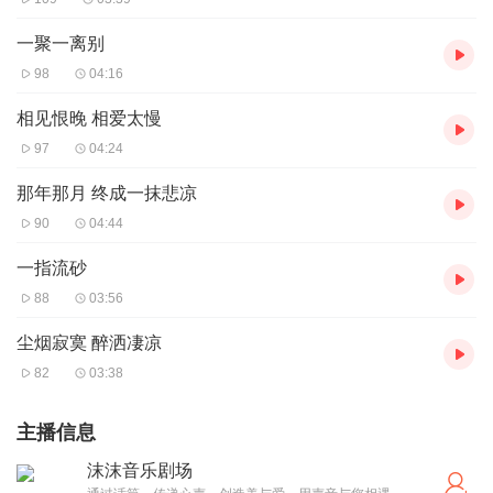
一聚一离别
98
04:16
相见恨晚 相爱太慢
97
04:24
那年那月 终成一抹悲凉
90
04:44
一指流砂
88
03:56
尘烟寂寞 醉洒凄凉
82
03:38
主播信息
沫沫音乐剧场