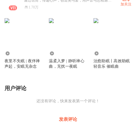
通过话筒，传递心声，创造美与爱，用声音与您相遇！一位爱讲故事的姑娘。
加关注
1.70万
2319
824
13.15万
夜里不失眠 | 夜伴禅
温柔入梦 | 静听禅心
治愈助眠丨高效助眠
声起，安眠无杂念
曲，无扰一夜眠
轻音乐 催眠曲
用户评论
还没有评论，快来发表第一个评论！
发表评论