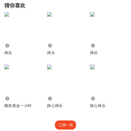
猜你喜欢
2.12万
2610
130.83万
禅乐
禅乐
禅乐
1058
17.68万
4083
睡前黄金一小时
静心禅乐
静心禅乐
换一批