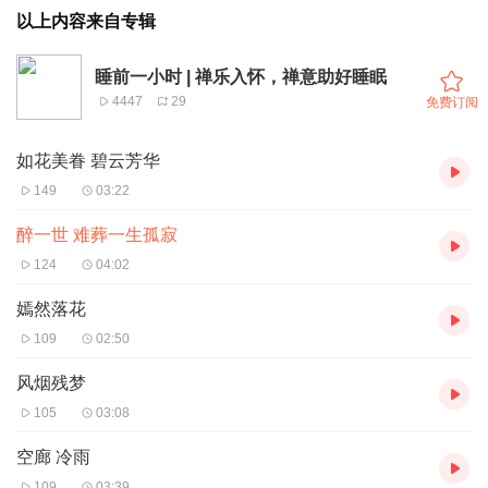
以上内容来自专辑
睡前一小时 | 禅乐入怀，禅意助好睡眠
4447
29
免费订阅
如花美眷 碧云芳华
149
03:22
醉一世 难葬一生孤寂
124
04:02
嫣然落花
109
02:50
风烟残梦
105
03:08
空廊 冷雨
109
03:39