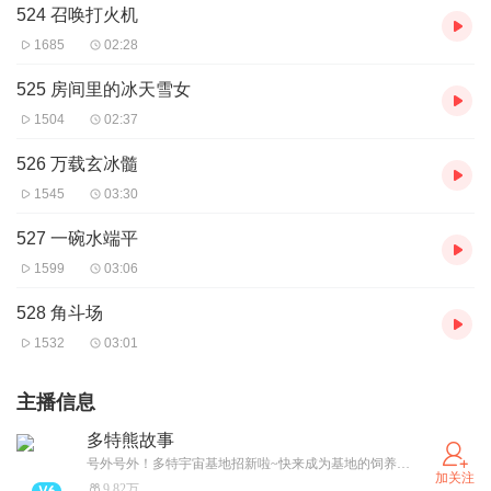
524 召唤打火机
1685
02:28
525 房间里的冰天雪女
1504
02:37
526 万载玄冰髓
1545
03:30
527 一碗水端平
1599
03:06
528 角斗场
1532
03:01
主播信息
多特熊故事
号外号外！多特宇宙基地招新啦~快来成为基地的饲养员，投喂多特熊吧！（卫星小红薯同名哦~）
加关注
9.82万