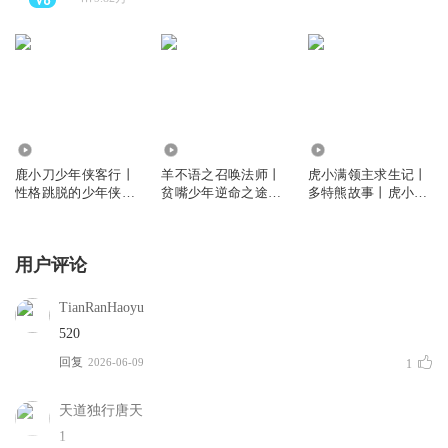
66.05万
36.07万
1940.63万
鹿小刀少年侠客行丨
羊不语之召唤法师丨
虎小满领主求生记丨
性格跳脱的少年侠客
贫嘴少年逆命之途丨
多特熊故事丨虎小满
丨多特熊故事
多特熊故事
领主系列
用户评论
TianRanHaoyu
520
回复
2026-06-09
1
天道独行唐天
1