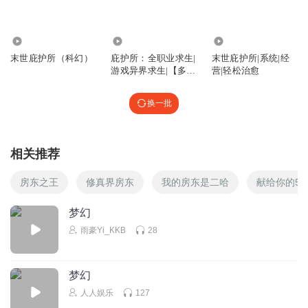
660.81万
1.31万
2.94万
末世庇护所（科幻）
庇护所：全职业求生|
末世庇护所|系统|经
游戏异界求生|【多
营|轻松治愈
播】
换一批
相关推荐
房东之王
修真界房东
我的房东是二哈
献给你的52
梦幻
雨豪Yi_KKB
28
梦幻
人人娱乐
127