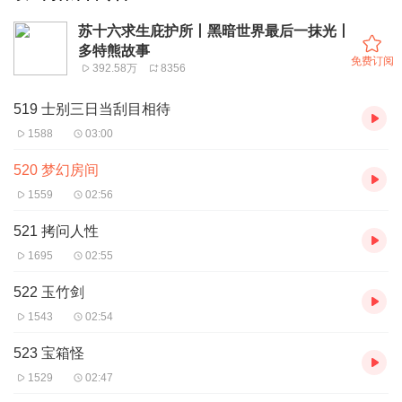
苏十六求生庇护所丨黑暗世界最后一抹光丨
多特熊故事
免费订阅
392.58万
8356
519 士别三日当刮目相待
1588
03:00
520 梦幻房间
1559
02:56
521 拷问人性
1695
02:55
522 玉竹剑
1543
02:54
523 宝箱怪
1529
02:47