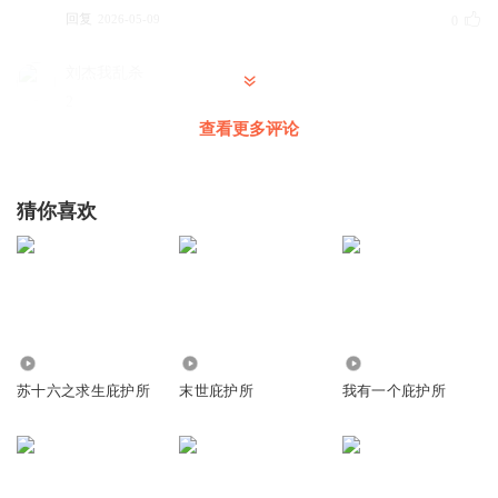
回复
2026-05-09
0
刘杰我乱杀
2
查看更多评论
回复
2026-05-25
0
猜你喜欢
495
5.07万
11.97万
苏十六之求生庇护所
末世庇护所
我有一个庇护所