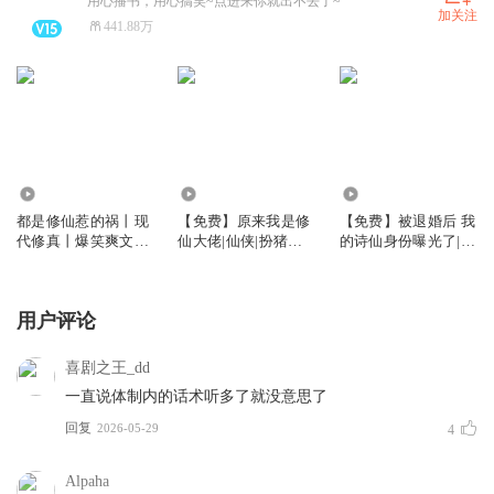
用心播书，用心搞笑~点进来你就出不去了~
加关注
441.88万
1034.76万
187.50万
235.54万
都是修仙惹的祸丨现
【免费】原来我是修
【免费】被退婚后 我
代修真丨爆笑爽文丨
仙大佬|仙侠|扮猪吃
的诗仙身份曝光了|逍
多人有声剧
虎|多人有声剧
遥小贵婿|穿越架空逆
袭
用户评论
喜剧之王_dd
一直说体制内的话术听多了就没意思了
回复
2026-05-29
4
Alpaha