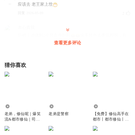
应该去 老王家上坟
回复
2026-05-09
2
本心真我
卧槽！进体制2个月直接副科
这不符合人事流程啊，有
关系也不至于这么快吧
查看更多评论
回复
2026-05-03
1
猜你喜欢
冲虚合韵
我还以为是全国人大呢
回复
2026-05-04
1
猪0母狼0马蜂
我惊讶的是，批这么痛快啊
1217.68万
5.97万
1.10万
回复
2026-05-08
0
老弟，修仙呢｜爆笑
老弟是警察
【免费】修仙高手在
流&都市修仙｜司徒
都市丨都市修仙丨不
精品多人有声剧
羁男主都市修仙行|AI
该昵称无法修改
多播