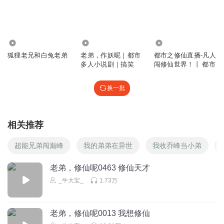
回复
2026-05-22
0
小雅提醒您多听书
1828
76.05万
14.08万
👍
狐狸老兄和白兔老弟
老弟，作妖呢｜都市
都市之修仙直播-凡人
多人小说剧｜搞笑
闯修仙世界！丨 都市
回复
2026-05-17
0
换一批
老衲渡了你
回复
2026-05-06
0
相关推荐
超能兄弟闯巅峰
我的弟弟在异世
我收乔峰当小弟
老弟，修仙呢0463 修仙天才
_牛大宝_
1.73万
老弟，修仙呢0013 我想修仙