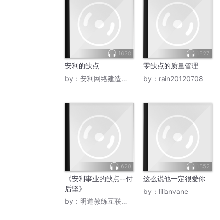
1620
1927
安利的缺点
零缺点的质量管理
by：
安利网络建造师予昕
by：
rain20120708
628
1852
《安利事业的缺点--付
这么说他一定很爱你
后坚》
by：
lilianvane
by：
明道教练互联网思维