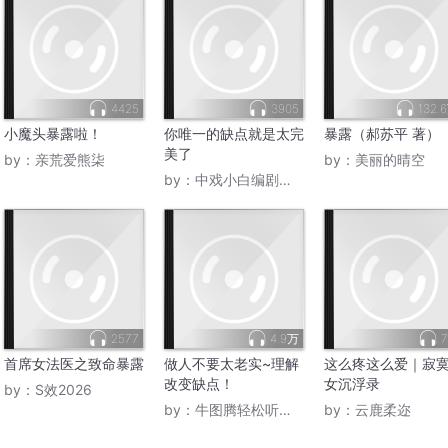
4425
3905
132.
小魔头暴露啦！
你唯一的缺点就是太完
暴露（郝苏平 著）
美了
by：
亲荒爱熊柒
by：
美丽的晴空
by：
中戏小白编剧的写作坛
2577
4.9万
7
首席女法医之致命暴露
做人不要太老实~理解
这么疼这么爱｜寂
改变缺点！
女沉浮录
by：
S效2026
by：
牛图腾轻松听书馆
by：
云鹿柔迩