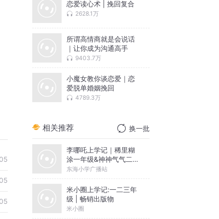
恋爱读心术 | 挽回复合
2628.1万
所谓高情商就是会说话
｜让你成为沟通高手
9403.7万
小魔女教你谈恋爱｜恋
爱脱单婚姻挽回
4789.3万
相关推荐
换一批
李哪吒上学记｜稀里糊
涂一年级&神神气气二年
05
级
东海小学广播站
05
米小圈上学记:一二三年
级 | 畅销出版物
05
米小圈