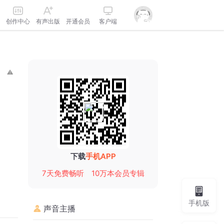
创作中心
有声出版
开通会员
客户端
下载
手机APP
7天免费畅听
10万本会员专辑
手机版
声音主播