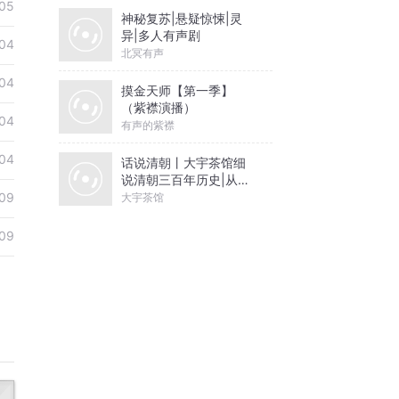
05
神秘复苏|悬疑惊悚|灵
异|多人有声剧
04
北冥有声
04
摸金天师【第一季】
（紫襟演播）
04
有声的紫襟
04
话说清朝丨大宇茶馆细
说清朝三百年历史|从努
尔哈赤到末代皇帝溥仪|
09
大宇茶馆
康熙雍正乾隆
09