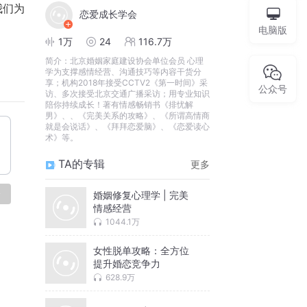
我们为
恋爱成长学会
电脑版
1万
24
116.7万
简介：
北京婚姻家庭建设协会单位会员 心理
学为支撑感情经营、沟通技巧等内容干货分
享；机构2018年接受CCTV2《第一时间》采
公众号
访、多次接受北京交通广播采访；用专业知识
陪你持续成长！著有情感畅销书《排忧解
男》、、《完美关系的攻略》、《所谓高情商
就是会说话》、《拜拜恋爱脑》、《恋爱读心
术》等。
TA的专辑
更多
论
婚姻修复心理学 | 完美
情感经营
1044.1万
女性脱单攻略：全方位
提升婚恋竞争力
628.9万