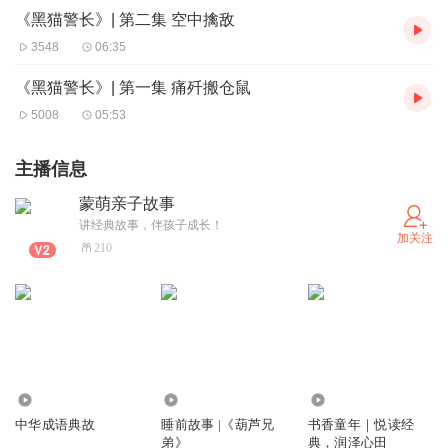
《黑猫警长》| 第二集 空中擒敌
3548
06:35
《黑猫警长》| 第一集 痛歼搬仓鼠
5008
05:53
主播信息
蒙萌亲子故事
讲经典故事，伴孩子成长！
加关注
210
193
2.43万
341
中华成语典故
睡前故事 |《葫芦兄
书香童年｜悦读经
弟》
典，润泽心田