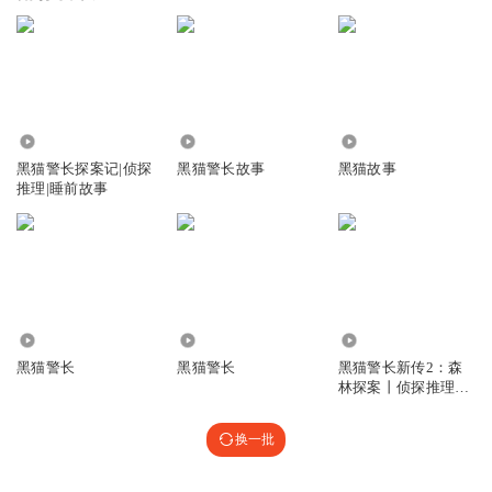
138.48万
106.73万
7490
黑猫警长探案记|侦探
黑猫警长故事
黑猫故事
推理|睡前故事
30
451.07万
287.18万
黑猫警长
黑猫警长
黑猫警长新传2：森
林探案丨侦探推理睡
前故事【第2季】
换一批