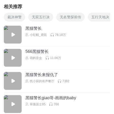
相关推荐
裁决神警
无双五行决
无名警探前传
五行天地决
黑猫警长
小红帽_鹿苑
78.18万
566黑猫警长
萌蚂音盒
11.06万
黑猫警长来报仇了
凯小厨的有声餐厅
7382
黑猫警长giao哥-画画的baby
翠微居士95
766