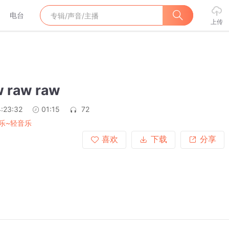
电台
上传
 raw raw
:23:32
01:15
72
乐~轻音乐
喜欢
下载
分享