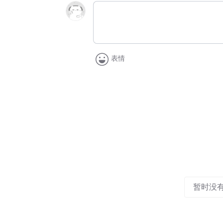
表情
暂时没