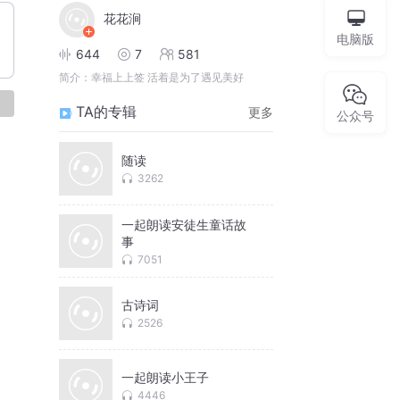
花花涧
电脑版
644
7
581
简介：
幸福上上签 活着是为了遇见美好
论
TA的专辑
更多
公众号
随读
3262
一起朗读安徒生童话故
事
7051
古诗词
2526
一起朗读小王子
4446