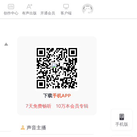
创作中心
有声出版
开通会员
客户端
下载
手机APP
7天免费畅听
10万本会员专辑
手机版
声音主播