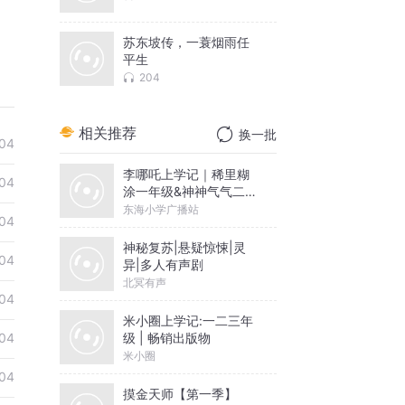
苏东坡传，一蓑烟雨任
平生
204
相关推荐
换一批
04
李哪吒上学记｜稀里糊
04
涂一年级&神神气气二年
级
东海小学广播站
04
神秘复苏|悬疑惊悚|灵
04
异|多人有声剧
北冥有声
04
米小圈上学记:一二三年
级 | 畅销出版物
04
米小圈
04
摸金天师【第一季】