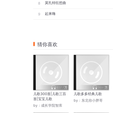
莫扎特狂想曲
8
起来嗨
9
猜你喜欢
637.7万
169.1万
儿歌300首|儿歌三百
儿歌多多经典儿歌
首|宝宝儿歌
by：
东北你小胖哥
by：
成长学院智库