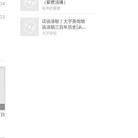
（紫襟演播）
04
有声的紫襟
03
话说清朝丨大宇茶馆细
说清朝三百年历史|从努
尔哈赤到末代皇帝溥仪|
大宇茶馆
康熙雍正乾隆
18
节日