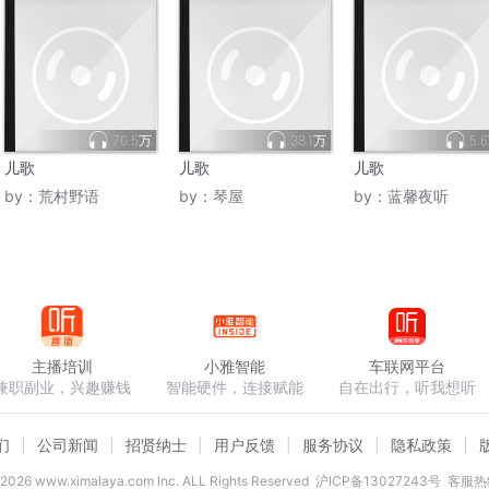
70.5万
38.1万
5.
儿歌
儿歌
儿歌
by：
荒村野语
by：
琴屋
by：
蓝馨夜听
主播培训
小雅智能
车联网平台
兼职副业，兴趣赚钱
智能硬件，连接赋能
自在出行，听我想听
们
公司新闻
招贤纳士
用户反馈
服务协议
隐私政策
2026
www.ximalaya.com lnc. ALL Rights Reserved
沪ICP备13027243号
客服热线