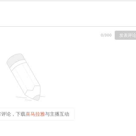
发表评
0
/
300
有评论，下载
喜马拉雅
与主播互动