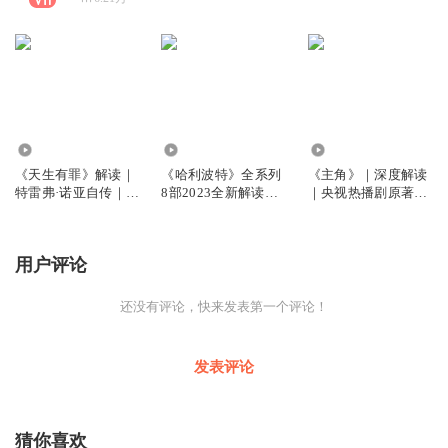
59
1162.68万
2.96万
《天生有罪》解读｜
《哈利波特》全系列
《主角》｜深度解读
特雷弗·诺亚自传｜纽
8部2023全新解读：
｜央视热播剧原著深
约时报畅销书
揭开霍格沃茨魔法世
度解读｜茅盾文学奖
界的秘密 | 含神奇动
作品
物在哪里
用户评论
还没有评论，快来发表第一个评论！
发表评论
猜你喜欢