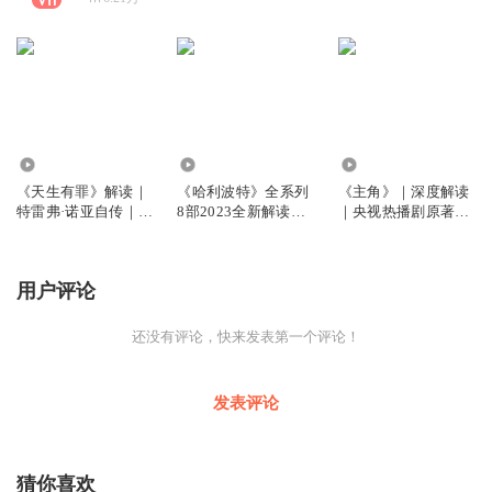
59
1163.69万
2.96万
《天生有罪》解读｜
《哈利波特》全系列
《主角》｜深度解读
特雷弗·诺亚自传｜纽
8部2023全新解读：
｜央视热播剧原著深
约时报畅销书
揭开霍格沃茨魔法世
度解读｜茅盾文学奖
界的秘密 | 含神奇动
作品
物在哪里
用户评论
还没有评论，快来发表第一个评论！
发表评论
猜你喜欢