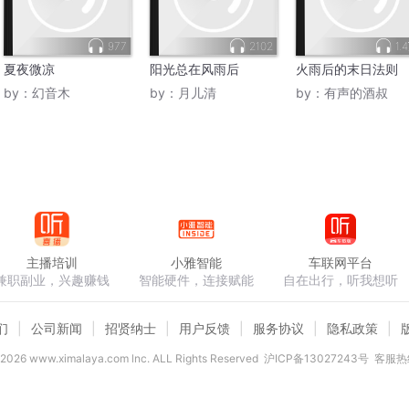
977
2102
1.
夏夜微凉
阳光总在风雨后
火雨后的末日法则
by：
幻音木
by：
月儿清
by：
有声的酒叔
主播培训
小雅智能
车联网平台
兼职副业，兴趣赚钱
智能硬件，连接赋能
自在出行，听我想听
们
公司新闻
招贤纳士
用户反馈
服务协议
隐私政策
2026
www.ximalaya.com lnc. ALL Rights Reserved
沪ICP备13027243号
客服热线