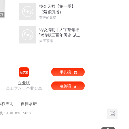
摸金天师【第一季】
（紫襟演播）
4万
有声的紫襟
话说清朝丨大宇茶馆细
说清朝三百年历史|从努
尔哈赤到末代皇帝溥仪|
大宇茶馆
康熙雍正乾隆
手机端
企业版
电脑端
员工学习，企业买单
版权声明
自律承诺
：400-838-5616