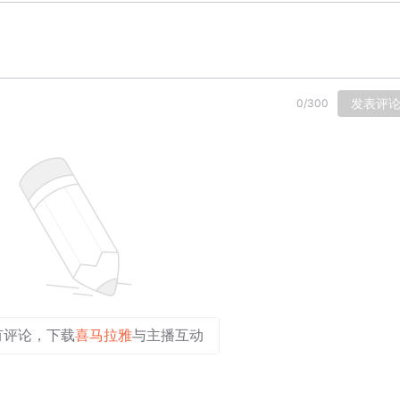
发表评
0
/
300
有评论，下载
喜马拉雅
与主播互动