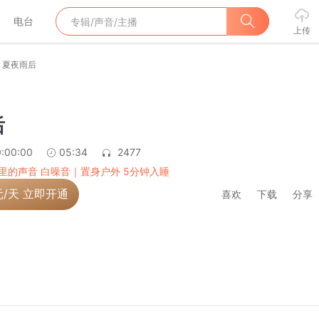
电台
上传
夏夜雨后
后
:00:00
05:34
2477
里的声音 白噪音｜置身户外 5分钟入睡
元/天 立即开通
喜欢
下载
分享