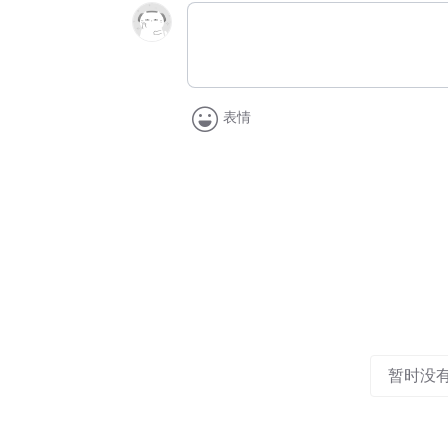
表情
暂时没