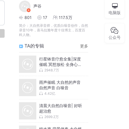
声谷
电脑版
801
17
117.5万
简介：
大自然录音师，优质白噪音创作，自然
录音10年，喜马拉雅年度十佳博主，百度百
论
科人物。
公众号
TA的专辑
更多
行星钵音疗愈全集|深度
催眠 冥想放松 全身心深
度按摩
2948.7万
雨声催眠 大自然的声音
自然声音 白噪音
4.42亿
清晨大自然白噪音| 好听
超治愈
2699.2万
纯水声 背景伴奏 大自然