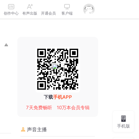
创作中心
有声出版
开通会员
客户端
下载
手机APP
7天免费畅听
10万本会员专辑
手机版
声音主播