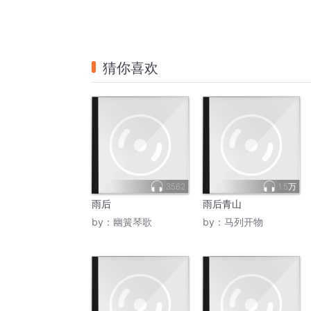
猜你喜欢
3562
1.5万
雨后
雨后青山
by：
幽簧琴歌
by：
马列开物