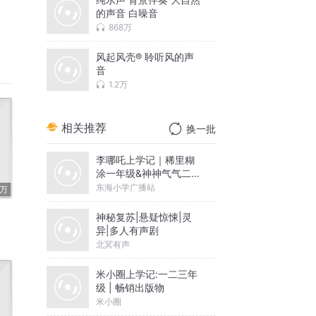
的声音 白噪音
868万
风起风壳® 聆听风的声
音
1.2万
相关推荐
换一批
李哪吒上学记｜稀里糊
涂一年级&神神气气二年
级
东海小学广播站
9万
神秘复苏|悬疑惊悚|灵
异|多人有声剧
北冥有声
米小圈上学记:一二三年
级 | 畅销出版物
米小圈