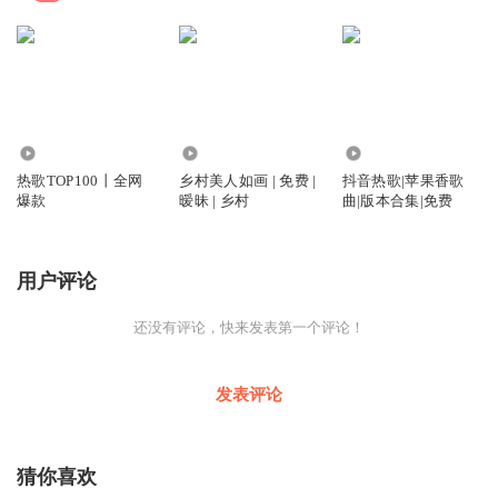
76.51万
7.69万
12.75万
热歌TOP100丨全网
乡村美人如画 | 免费 |
抖音热歌|苹果香歌
爆款
暧昧 | 乡村
曲|版本合集|免费
用户评论
还没有评论，快来发表第一个评论！
发表评论
猜你喜欢