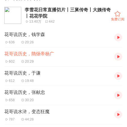
李雪花日常直播切片丨三舅传奇丨大姨传奇
丨花花学院
免费订阅
13.40万
442
花哥说历史，钱学森
636
20:26
花哥说历史，隋炀帝杨广
602
20:29
花哥说历史，于谦
612
19:48
花哥说历史，张献忠
658
30:20
花哥说水浒，变态狂魔
787
44:26