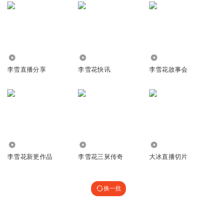
2815
2.93万
1.83万
李雪直播分享
李雪花快讯
李雪花故事会
12.32万
9.19万
11.77万
李雪花新更作品
李雪花三舅传奇
大冰直播切片
换一批