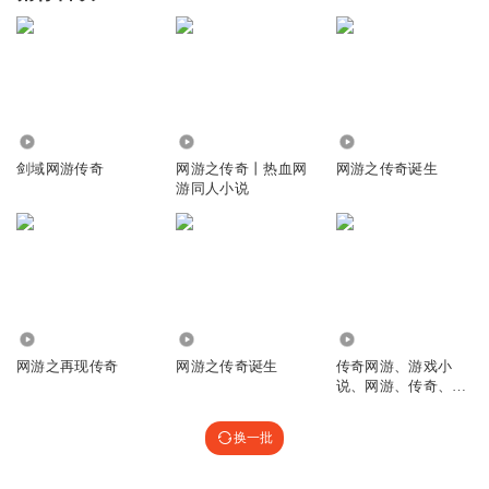
443
57.51万
6069
剑域网游传奇
网游之传奇丨热血网
网游之传奇诞生
游同人小说
92.56万
15.78万
3.44万
网游之再现传奇
网游之传奇诞生
传奇网游、游戏小
说、网游、传奇、玄
幻、仙侠、爽文
换一批