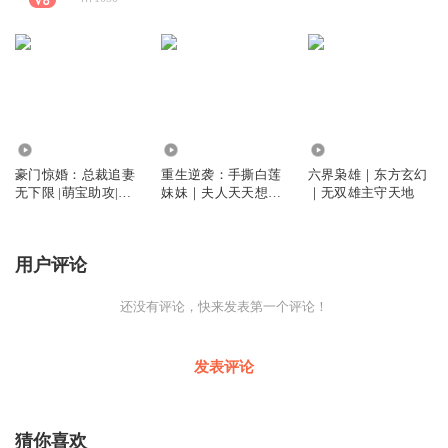
10.68万
2.58万
1.95万
豪门惊婚：总裁追妻
重生逆袭：手撕白莲
六界枭雄｜东方玄幻
无下限 |萌宝助攻|现
妹妹｜夫人天天想逆
｜无双雄主守天地
言精品多人广播剧
袭
用户评论
还没有评论，快来发表第一个评论！
发表评论
猜你喜欢