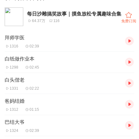
每日沙雕搞笑故事｜摸鱼放松专属趣味合集
64.37万
116
免费订阅
拜师学医
1316
02:39
白纸做作业本
1298
02:45
白头偕老
1331
02:22
爸妈结婚
1312
01:15
巴结大爷
1324
02:39