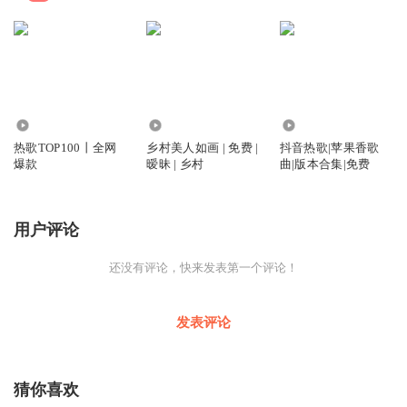
76.48万
7.64万
12.69万
热歌TOP100丨全网
乡村美人如画 | 免费 |
抖音热歌|苹果香歌
爆款
暧昧 | 乡村
曲|版本合集|免费
用户评论
还没有评论，快来发表第一个评论！
发表评论
猜你喜欢