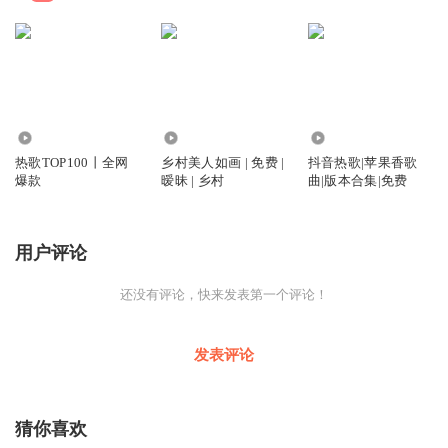
76.51万
7.69万
12.74万
热歌TOP100丨全网
乡村美人如画 | 免费 |
抖音热歌|苹果香歌
爆款
暧昧 | 乡村
曲|版本合集|免费
用户评论
还没有评论，快来发表第一个评论！
发表评论
猜你喜欢