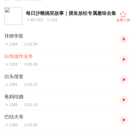
每日沙雕搞笑故事｜摸鱼放松专属趣味合集
66.70万
124
免费订阅
拜师学医
1368
02:39
白纸做作业本
1353
02:45
白头偕老
1391
02:22
爸妈结婚
1365
01:15
巴结大爷
1380
02:39