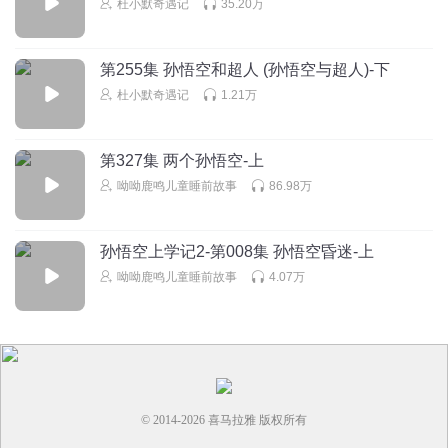
杜小默奇遇记
35.20万
第255集 孙悟空和超人 (孙悟空与超人)-下
杜小默奇遇记
1.21万
第327集 两个孙悟空-上
呦呦鹿鸣儿童睡前故事
86.98万
孙悟空上学记2-第008集 孙悟空昏迷-上
呦呦鹿鸣儿童睡前故事
4.07万
© 2014-
2026
喜马拉雅 版权所有