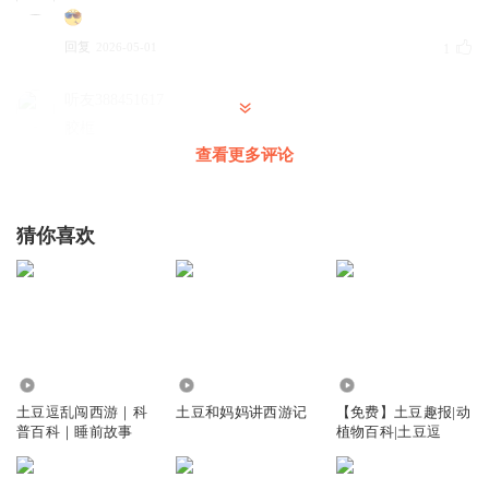
回复
2026-05-01
1
听友388451617
胶框
查看更多评论
回复
2026-05-01
1
听友388451617
猜你喜欢
🉐
回复
2026-05-01
1
听友388451617
得得
回复
1498.32万
1902
237.71万
2026-05-01
1
土豆逗乱闯西游｜科
土豆和妈妈讲西游记
【免费】土豆趣报|动
普百科｜睡前故事
植物百科|土豆逗
听友388451617
信。