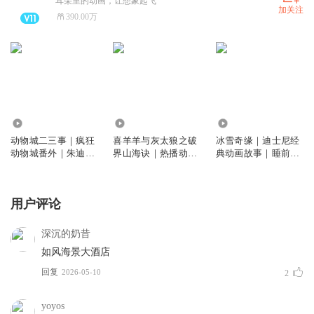
耳朵里的动画，让想象起飞
加关注
390.00万
199.91万
73.64万
3058.34万
动物城二三事｜疯狂
喜羊羊与灰太狼之破
冰雪奇缘｜迪士尼经
动物城番外｜朱迪尼
界山海诀｜热播动画
典动画故事｜睡前故
克小时候｜睡前故事
｜羊村守护者13｜天
事
马座动画
用户评论
深沉的奶昔
如风海景大酒店
回复
2026-05-10
2
yoyos