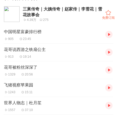
三舅传奇｜大姨传奇｜赵家传｜李雪花｜雪
花故事会
免费订阅
4.39万
275
中国明星富豪排行榜
905
23:45
花哥说西游之铁扇公主
913
19:14
花哥被粉丝深深了
1329
20:56
飞猪视察苹果园
1243
15:11
世界人物志｜杜月笙
1557
37:10