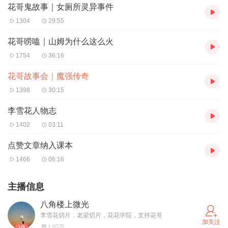
花哥鬼故事｜女厕所灵异事件
1304
29:55
花哥唠嗑｜山姆为什么这么火
1754
36:16
花哥故事会｜魔强传奇
1398
30:15
李雪花人物志
1402
03:11
点赞文章纳入课本
1466
06:16
主播信息
八角楼上微光
李雪花切片，老梁切片，花花学院，支持花哥
加关注
1.05万