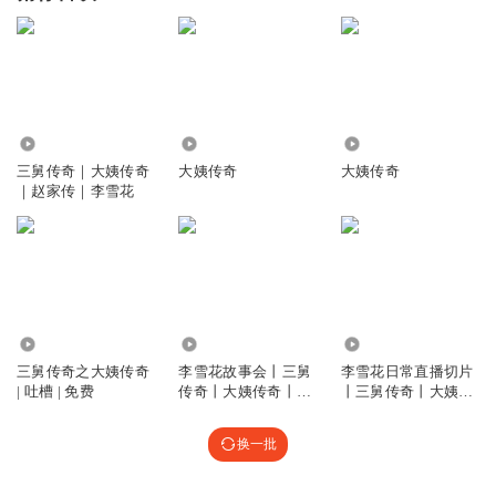
141.23万
1.47万
106.89万
三舅传奇｜大姨传奇
大姨传奇
大姨传奇
｜赵家传｜李雪花
1.51万
95.58万
13.40万
三舅传奇之大姨传奇
李雪花故事会丨三舅
李雪花日常直播切片
| 吐槽 | 免费
传奇丨大姨传奇丨解
丨三舅传奇丨大姨传
密小达人
奇丨花花学院
换一批