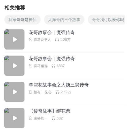
相关推荐
我家哥哥是神仙
大海哥的三个故事
哥哥我可以爱你吗
花哥故事会｜魔强传奇
喜马说书人
1.28万
花哥故事会｜魔强传奇
喜马精选
6837
李雪花故事会之大姨三舅传奇
预有__见心
2.69万
【传奇故事】绑花票
主播拾一
632