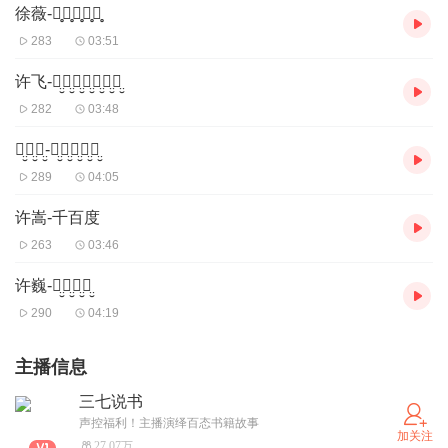
徐薇-七̥月̥七̥日̥晴̥
283
03:51
许飞-父̤̮亲̤̮写̤̮的̤̮散̤̮文̤̮诗̤̮
282
03:48
许̤̮慧̤̮欣̤̮-七̤̮月̤̮七̤̮日̤̮晴̤̮
289
04:05
许嵩-千百度
263
03:46
许巍-曾̤̮经̤̮的̤̮你̤̮
290
04:19
主播信息
三七说书
声控福利！主播演绎百态书籍故事
加关注
27.07万