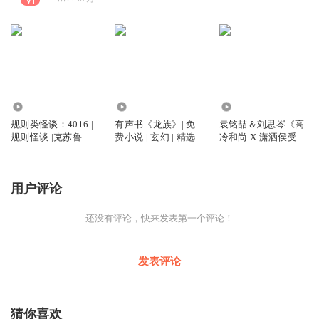
10.62万
10.67万
1.32万
规则类怪谈：4016 |
有声书《龙族》| 免
袁铭喆＆刘思岑《高
规则怪谈 |克苏鲁
费小说 | 玄幻 | 精选
冷和尚 X 潇洒侯受》
古风| 强强 | 精选
用户评论
还没有评论，快来发表第一个评论！
发表评论
猜你喜欢