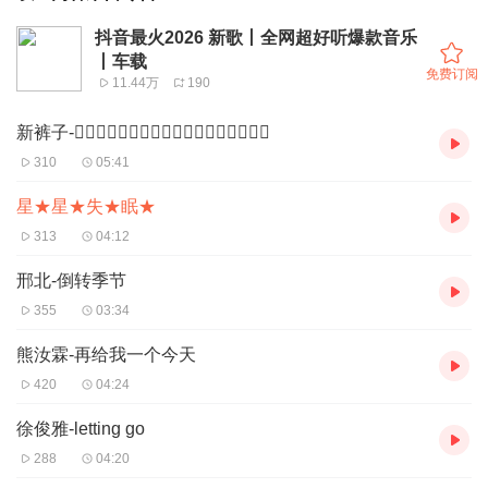
抖音最火2026 新歌丨全网超好听爆款音乐
丨车载
免费订阅
11.44万
190
新裤子-没⃝有⃝理⃝想⃝的⃝人⃝不⃝伤⃝心⃝
310
05:41
星★星★失★眠★
313
04:12
邢北-倒转季节
355
03:34
熊汝霖-再给我一个今天
420
04:24
徐俊雅-letting go
288
04:20