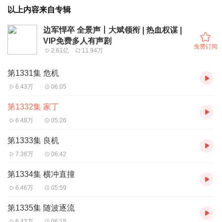
以上内容来自专辑
边军悍卒 全景声丨大斌领衔 | 热血权谋 |
VIP免费多人有声剧
免费订阅
2.61亿
11.94万
第1331集 危机
6.43万
06:05
第1332集 家丁
6.48万
05:26
第1333集 良机
7.38万
06:42
第1334集 横冲直撞
6.46万
05:59
第1335集 随波逐流
6.42万
06:15