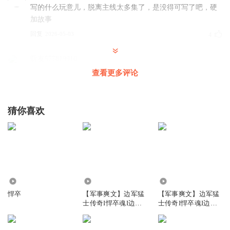
写的什么玩意儿，脱离主线太多集了，是没得可写了吧，硬
加故事
回复
2026-05-03
4
听友577819910
啥东西都跑到你姥姥家去了
查看更多评论
回复
2026-05-08
3
猜你喜欢
看客老李
回复
2026-06-24
1
听友308216433
垃圾了，一开始写的挺好的！现在越来越垃圾
65.65万
15.34万
20.63万
回复
2026-05-13
1
悍卒
【军事爽文】边军猛
【军事爽文】边军猛
士传奇I悍卒魂I边疆
士传奇I悍卒魂I边疆
勇
勇I战悍情
彦总来了