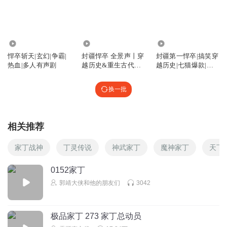
额
回复
2026-07-07
0
wangrh002
487.27万
4843.54万
2.09万
悍卒斩天|玄幻|争霸|
封疆悍卒 全景声丨穿
封疆第一悍卒|搞笑穿
热血|多人有声剧
越历史&重生古代丨
越历史|七猫爆款|重
回复
2026-07-25
0
安燃旁白搞笑开局丨
生爽文逆袭
多人有声剧
换一批
1379号监听
变成修仙了，烂尾
回复
2026-08-03
0
相关推荐
家丁战神
丁灵传说
神武家丁
魔神家丁
天下
0152家丁
郭靖大侠和他的朋友们
3042
极品家丁 273 家丁总动员