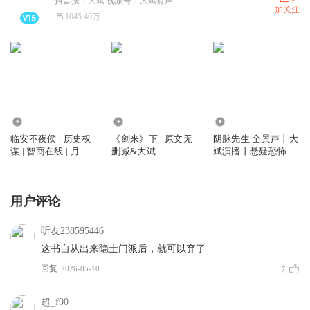
抖音搜：大斌 视频号：大斌有声
加关注
1045.40万
6750.51万
12.11亿
5824.72万
临安不夜侯 | 历史权
《剑来》下 | 原文无
阴脉先生 全景声丨大
谋 | 智商在线 | 月关
删减&大斌
斌演播丨悬疑恐怖 |
作品 | 大斌演播 | 多
道术玄学&精品多人
人有声剧
剧丨多人有声剧
用户评论
听友238595446
这书自从出来隐士门派后，就可以弃了
回复
2026-05-10
7
超_f90