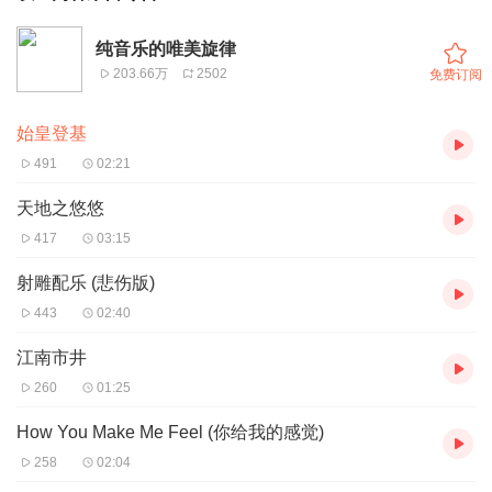
纯音乐的唯美旋律
203.66万
2502
免费订阅
始皇登基
491
02:21
天地之悠悠
417
03:15
射雕配乐 (悲伤版)
443
02:40
江南市井
260
01:25
How You Make Me Feel (你给我的感觉)
258
02:04