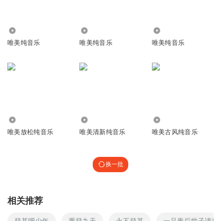
4.35万
4509
1.64亿
唯美纯音乐
唯美纯音乐
唯美纯音乐
4667
293.31万
2.07万
唯美放松纯音乐
唯美清新纯音乐
唯美古风纯音乐
换一批
相关推荐
登基吧少年
重登九天
永不登基
一品毒后世子请登