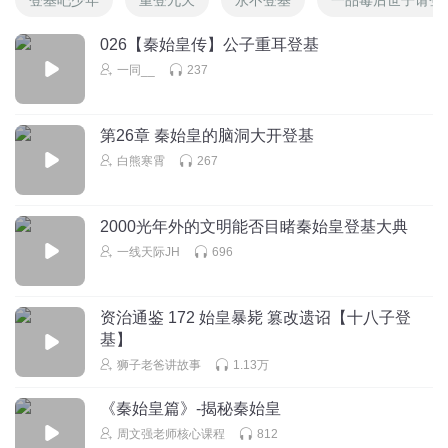
026【秦始皇传】公子重耳登基
一同__
237
第26章 秦始皇的脑洞大开登基
白熊寒霄
267
2000光年外的文明能否目睹秦始皇登基大典
一线天际JH
696
资治通鉴 172 始皇暴毙 篡改遗诏【十八子登
基】
狮子老爸讲故事
1.13万
《秦始皇篇》-揭秘秦始皇
周文强老师核心课程
812