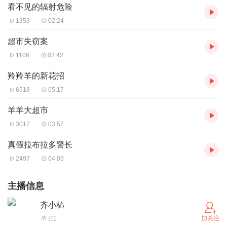
看不见的辐射危险
1353
02:24
超市失窃案
1106
03:42
羚羚羊的新花招
6518
05:17
羊羊大超市
3017
03:57
真假拉布拉多警长
2497
04:03
主播信息
齐小杺
加关注
152