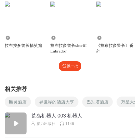
2.19万
1.05万
148.42万
拉布拉多警长搞笑篇
拉布拉多警长sheriff
《拉布拉多警长》番
Labrador
外
换一批
相关推荐
幽灵酒店
异世界的酒店大亨
巴别塔酒店
万星大酒
荒岛机器人 003 机器人
接力出版社
1146