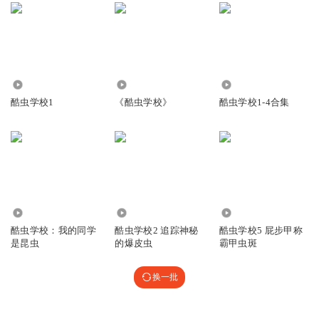
812
243
6910
酷虫学校1
《酷虫学校》
酷虫学校1-4合集
1558.53万
954
5825
酷虫学校：我的同学
酷虫学校2 追踪神秘
酷虫学校5 屁步甲称
是昆虫
的爆皮虫
霸甲虫斑
换一批