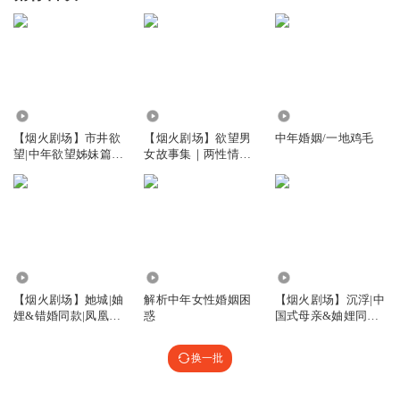
204.31万
11.89万
654
【烟火剧场】市井欲
【烟火剧场】欲望男
中年婚姻/一地鸡毛
望|中年欲望姊妹篇白
女故事集｜两性情感
菜|婚恋情感
x婚姻生活x人性显微
镜｜男邻居x中年欲
望
11.65万
44.75万
18.67万
【烟火剧场】她城|妯
解析中年女性婚姻困
【烟火剧场】沉浮|中
娌&错婚同款|凤凰男
惑
国式母亲&妯娌同款
出轨闺蜜|家庭伦理婚
&超生|婚姻女性家庭
姻
伦理
换一批