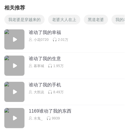
相关推荐
我老婆是穿越来的
老婆大人在上
黑道老婆
我的老
谁动了我的幸福
小花0720
2.01万
谁动了我的生意
暮寒城
1.95万
谁动了我的手机
大凯说
8.49万
1169谁动了我的东西
水鬼_
9939