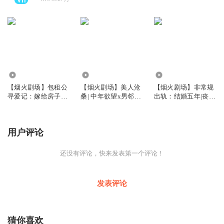
2.86万
63.66万
868
【烟火剧场】包租公
【烟火剧场】美人沧
【烟火剧场】非常规
寻爱记：嫁给房子还
桑| 中年欲望x男邻居
出轨：结婚五年|丧偶
是爱情｜老张家的七
作者白菜 | 莱兮演播 |
式婚内冷暴力|心宜有
个女儿、中年欲望｜
玫瑰的故事x小巷人
声团队
婉兮新作｜都市情感
家
用户评论
x婚嫁现实x阶层爱情
还没有评论，快来发表第一个评论！
发表评论
猜你喜欢