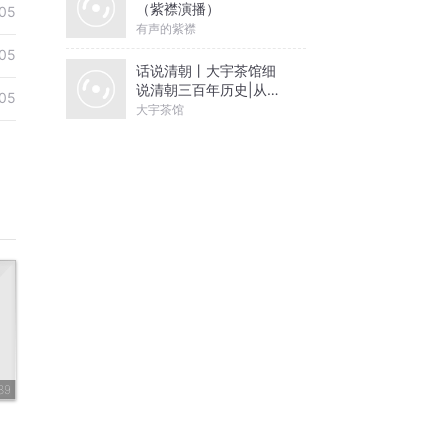
（紫襟演播）
05
有声的紫襟
05
话说清朝丨大宇茶馆细
说清朝三百年历史|从努
05
尔哈赤到末代皇帝溥仪|
大宇茶馆
康熙雍正乾隆
89