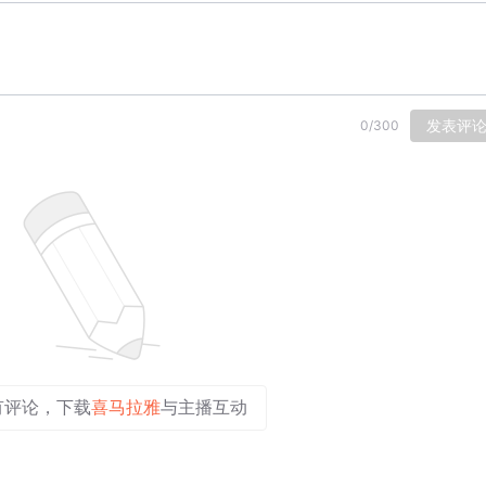
发表评
0
/
300
有评论，下载
喜马拉雅
与主播互动