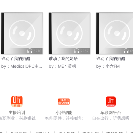
6710
2757
6
谁动了我的奶酪
谁动了我的奶酪
谁动了我的奶酪
by：
MedicalOPC主理人
by：
ME丶蓝枫
by：
小六FM
主播培训
小雅智能
车联网平台
兼职副业，兴趣赚钱
智能硬件，连接赋能
自在出行，听我想听