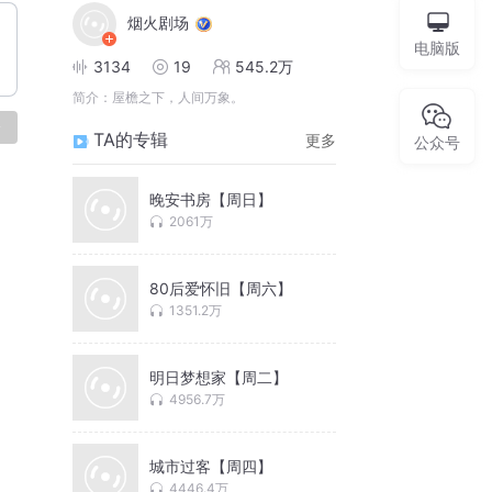
烟火剧场
电脑版
3134
19
545.2万
简介：
屋檐之下，人间万象。
论
TA的专辑
更多
公众号
晚安书房【周日】
2061万
80后爱怀旧【周六】
1351.2万
明日梦想家【周二】
4956.7万
城市过客【周四】
4446.4万