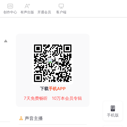
创作中心
有声出版
开通会员
客户端
下载
手机APP
7天免费畅听
10万本会员专辑
手机版
声音主播