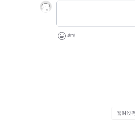
表情
暂时没