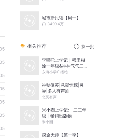
城市新民谣【周一】
3499.4万
相关推荐
换一批
05
李哪吒上学记｜稀里糊
05
涂一年级&神神气气二年
级
东海小学广播站
05
神秘复苏|悬疑惊悚|灵
05
异|多人有声剧
北冥有声
05
米小圈上学记:一二三年
05
级 | 畅销出版物
米小圈
05
摸金天师【第一季】