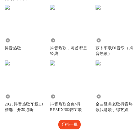
1579
7.97万
2.07万
抖音热歌
抖音热歌，每首都是
萝卜车载DJ音乐（抖
经典
音热歌）
827.25万
70.21万
94.71万
2025抖音热歌车载DJ
抖音热歌合集/抖
金曲经典老歌抖音热
精选｜开车必听
REMIX/车载DJ歌曲
歌我是歌手综艺娱乐
串烧
新潮
换一批