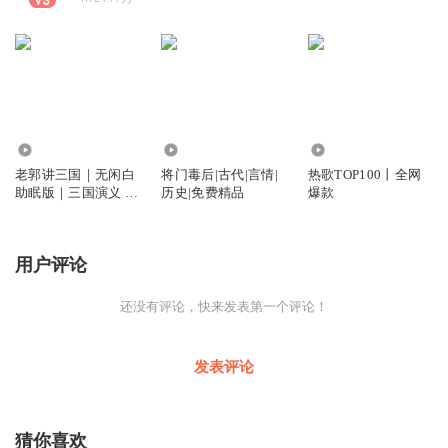
957.27万
6.33万
218.00万
老郭讲三国｜无闲白
将门毒后|古代|言情|
热歌TOP100丨全网
助眠版｜三国演义 |
历史|免费精品
爆款
经典单口
用户评论
还没有评论，快来发表第一个评论！
发表评论
猜你喜欢