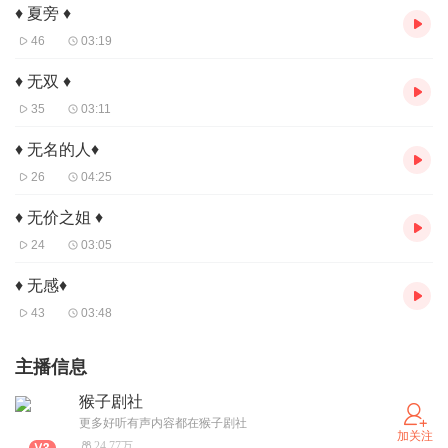
♦ 夏旁 ♦
46
03:19
♦ 无双 ♦
35
03:11
♦ 无名的人♦
26
04:25
♦ 无价之姐 ♦
24
03:05
♦ 无感♦
43
03:48
主播信息
猴子剧社
更多好听有声内容都在猴子剧社
加关注
24.77万