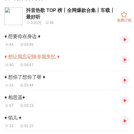
抖音热歌 TOP 榜丨全网爆款合集丨车载丨
最好听
免费订阅
2.21万
38
♦ 想要你在身边 ♦
44
03:45
♦ 想让我忘记除非我失忆 ♦
40
04:47
♦ 想你了想你了呀 ♦
23
03:44
♦ 相思遥♦
57
03:13
♦ 馅儿 ♦
33
01:15