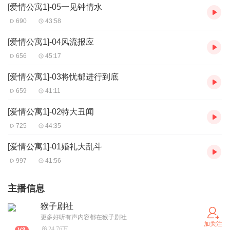
[爱情公寓1]-05一见钟情水
690
43:58
[爱情公寓1]-04风流报应
656
45:17
[爱情公寓1]-03将忧郁进行到底
659
41:11
[爱情公寓1]-02特大丑闻
725
44:35
[爱情公寓1]-01婚礼大乱斗
997
41:56
主播信息
猴子剧社
更多好听有声内容都在猴子剧社
加关注
24.76万