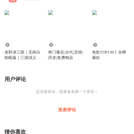
956.29万
6.33万
217.97万
老郭讲三国｜无闲白
将门毒后|古代|言情|
热歌TOP100丨全网
助眠版｜三国演义 |
历史|免费精品
爆款
经典单口
用户评论
还没有评论，快来发表第一个评论！
发表评论
猜你喜欢