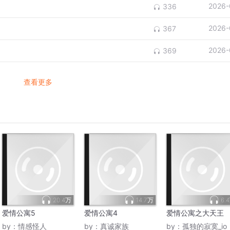
2026-
336
2026-
367
2026-
369
查看更多
20.4万
14.7万
6.
爱情公寓5
爱情公寓4
爱情公寓之大天王
by：
情感怪人
by：
真诚家族
by：
孤独的寂寞_io