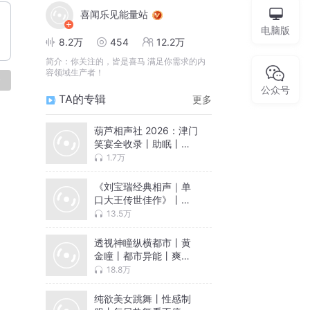
喜闻乐见能量站
电脑版
8.2万
454
12.2万
简介：
你关注的，皆是喜马 满足你需求的内
容领域生产者！
论
公众号
TA的专辑
更多
葫芦相声社 2026：津门
笑宴全收录丨助眠丨免
费
1.7万
《刘宝瑞经典相声｜单
口大王传世佳作》丨助
眠丨免费
13.5万
透视神瞳纵横都市丨黄
金瞳丨都市异能丨爽文
丨免费
18.8万
纯欲美女跳舞丨性感制