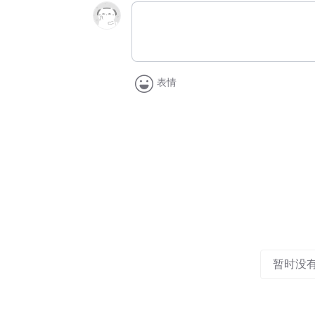
表情
暂时没