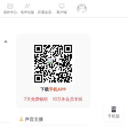
创作中心
有声出版
开通会员
客户端
下载
手机APP
7天免费畅听
10万本会员专辑
手机版
声音主播