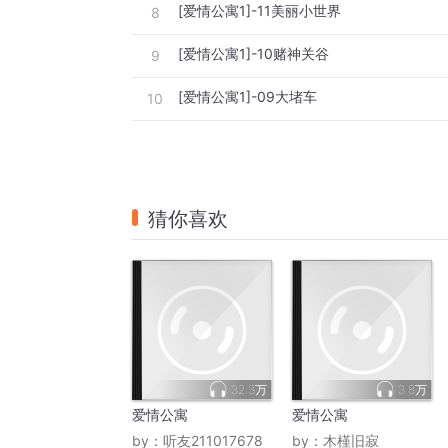
[爱情公寓1]-11美丽小世界
8
[爱情公寓1]-10赌神关谷
9
[爱情公寓1]-09大堵车
10
猜你喜欢
32.3万
3.8万
爱情公寓
爱情公寓
by：
听友211017678
by：
木槿旧寂