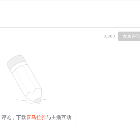
发表评
0
/
300
有评论，下载
喜马拉雅
与主播互动