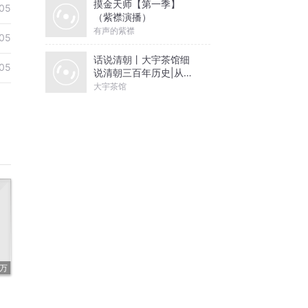
摸金天师【第一季】
05
（紫襟演播）
有声的紫襟
05
话说清朝丨大宇茶馆细
05
说清朝三百年历史|从努
尔哈赤到末代皇帝溥仪|
大宇茶馆
康熙雍正乾隆
4万