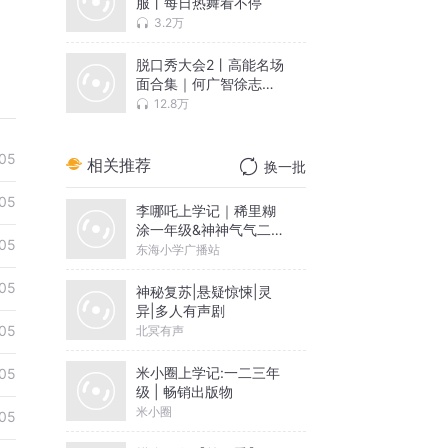
服丨每日热舞看不停
3.2万
脱口秀大会2丨高能名场
面合集｜何广智徐志胜
纯享
12.8万
05
相关推荐
换一批
05
李哪吒上学记｜稀里糊
涂一年级&神神气气二年
05
级
东海小学广播站
05
神秘复苏|悬疑惊悚|灵
异|多人有声剧
05
北冥有声
米小圈上学记:一二三年
05
级 | 畅销出版物
米小圈
05