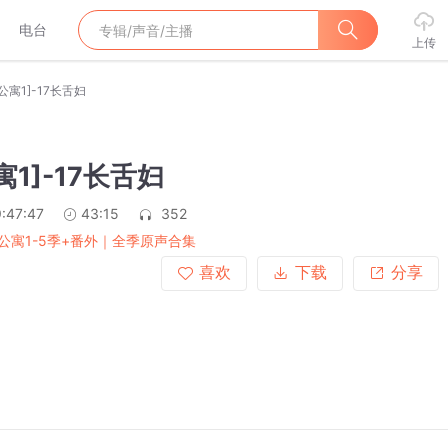
电台
上传
公寓1]-17长舌妇
寓1]-17长舌妇
:47:47
43:15
352
公寓1-5季+番外｜全季原声合集
喜欢
下载
分享