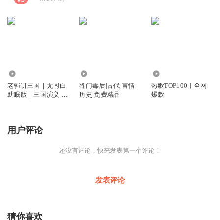
953.37万
6.33万
217.95万
老郭讲三国｜无闲白
将门毒后|古代|言情|
热歌TOP100丨全网
助眠版｜三国演义 |
历史|免费精品
爆款
经典单口
用户评论
还没有评论，快来发表第一个评论！
发表评论
猜你喜欢