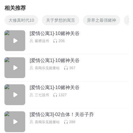
相关推荐
大修真时代10
关于梦想的寓言
异界之最强赌神
对
[爱情公寓1]-10赌神关谷
紫襟说书
206
[爱情公寓1]-10赌神关谷
喜闻乐见能量站
367
[爱情公寓1]-10赌神关谷
三七说书
1327
[爱情公寓3]-02合体！关谷子乔
喜闻乐见能量站
286