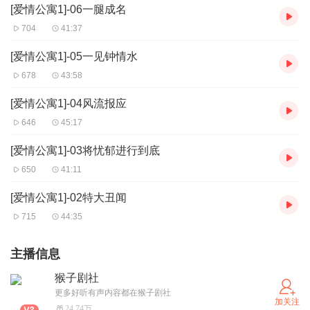
[爱情公寓1]-06一腿成名
704
41:37
[爱情公寓1]-05一见钟情水
678
43:58
[爱情公寓1]-04风流报应
646
45:17
[爱情公寓1]-03将忧郁进行到底
650
41:11
[爱情公寓1]-02特大丑闻
715
44:35
主播信息
猴子剧社
更多好听有声内容都在猴子剧社
加关注
24.74万