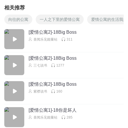
相关推荐
向往的公寓
一人之下里的爱情公寓
爱情公寓的生活我来
[爱情公寓2]-18Big Boss
喜闻乐见能量站
311
[爱情公寓2]-18Big Boss
三七说书
1277
[爱情公寓2]-18Big Boss
紫襟说书
160
[爱情公寓1]-18你是坏人
喜闻乐见能量站
285