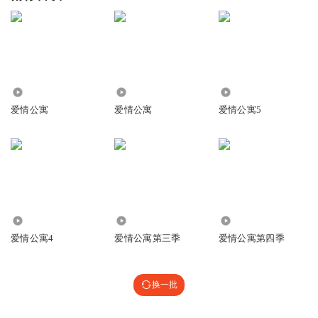
32.34万
3.83万
20.43万
爱情公寓
爱情公寓
爱情公寓5
14.79万
21.05万
77.64万
爱情公寓4
爱情公寓第三季
爱情公寓第四季
换一批