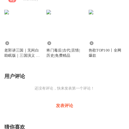
944.44万
6.33万
217.85万
老郭讲三国｜无闲白
将门毒后|古代|言情|
热歌TOP100丨全网
助眠版｜三国演义 |
历史|免费精品
爆款
经典单口
用户评论
还没有评论，快来发表第一个评论！
发表评论
猜你喜欢