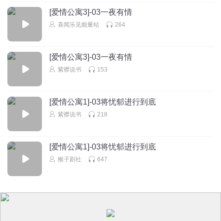
[爱情公寓3]-03一夜有情
喜闻乐见能量站
264
[爱情公寓3]-03一夜有情
紫襟说书
153
[爱情公寓1]-03将忧郁进行到底
紫襟说书
218
[爱情公寓1]-03将忧郁进行到底
猴子剧社
647