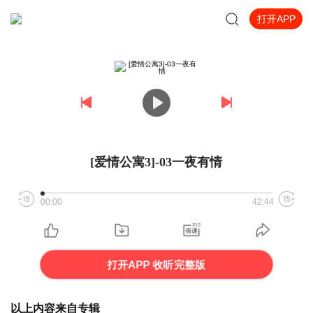
打开APP
[爱情公寓3]-03一夜有情
00:00
42:44
打开APP 收听完整版
以上内容来自专辑