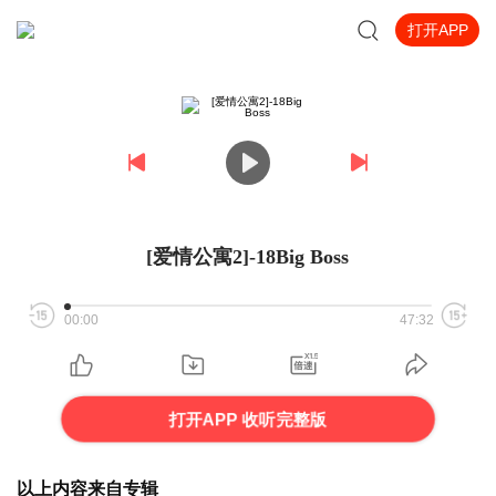
打开APP
[爱情公寓2]-18Big Boss
00:00
47:32
打开APP 收听完整版
以上内容来自专辑