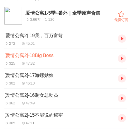
爱情公寓1-5季+番外｜全季原声合集
3.66万
120
免费订阅
[爱情公寓2]-19我，百万富翁
272
45:01
[爱情公寓2]-18Big Boss
325
47:32
[爱情公寓2]-17海螺姑娘
302
46:10
[爱情公寓2]-16剩女总动员
362
47:49
[爱情公寓2]-15不能说的秘密
365
47:11