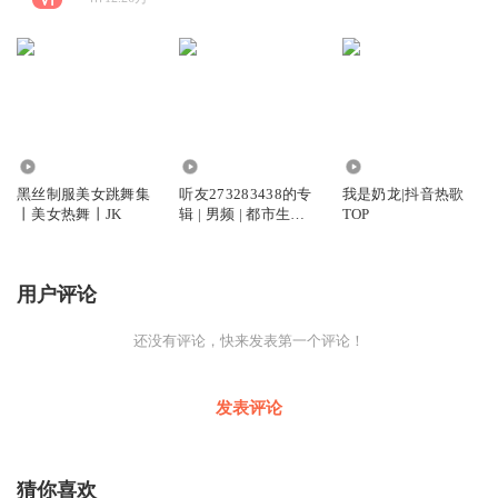
42.95万
2.77万
15.36万
黑丝制服美女跳舞集
听友273283438的专
我是奶龙|抖音热歌
丨美女热舞丨JK
辑 | 男频 | 都市生活 |
TOP
免费
用户评论
还没有评论，快来发表第一个评论！
发表评论
猜你喜欢