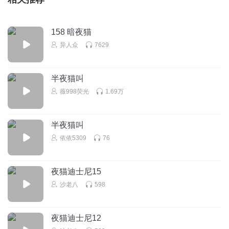
158 暗夜猫
异人众
7629
半夜猫叫
薇998荧光
1.69万
半夜猫叫
依依5309
76
夜猫迪士尼15
沙老八
598
夜猫迪士尼12