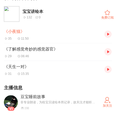
宝宝讲绘本
132
0
免费订阅
《小夜猫》
35
11:50
《了解感觉奇妙的感觉器官》
29
06:46
《天生一对》
31
15:35
主播信息
豆宝睡前故事
非专业朗读，为给宝贝读绘本而记录，故关注才能听到更多精彩绘本故事！
加关注
198