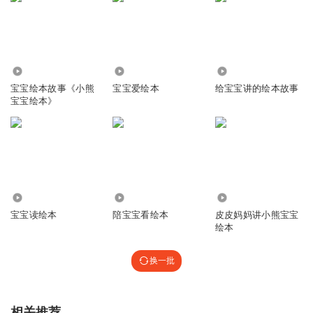
2.10万
3700
4.85万
宝宝绘本故事《小熊
宝宝爱绘本
给宝宝讲的绘本故事
宝宝绘本》
1289
7206
2453
宝宝读绘本
陪宝宝看绘本
皮皮妈妈讲小熊宝宝
绘本
换一批
相关推荐