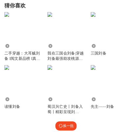
猜你喜欢
6.39万
2.54万
1.16万
二手穿越：大耳贼刘
我在三国会刘备|穿越
三国刘备
备 I阅文新品榜 I真人
刘备最强助攻桃源铁
多播 I热血爽文
三角|免费
77
1.51万
3789
读懂刘备
蜀汉兴亡史丨刘备入
先主——刘备
蜀丨精彩呈现刘
备“三分天下”英雄
换一批