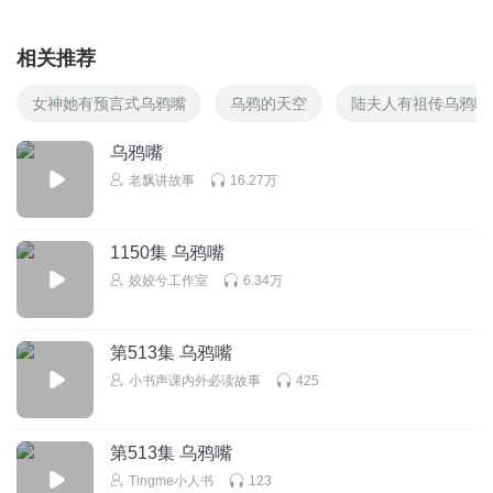
相关推荐
女神她有预言式乌鸦嘴
乌鸦的天空
陆夫人有祖传乌鸦嘴
乌鸦嘴
老飘讲故事
16.27万
1150集 乌鸦嘴
姣姣兮工作室
6.34万
第513集 乌鸦嘴
小书声课内外必读故事
425
第513集 乌鸦嘴
Tingme小人书
123