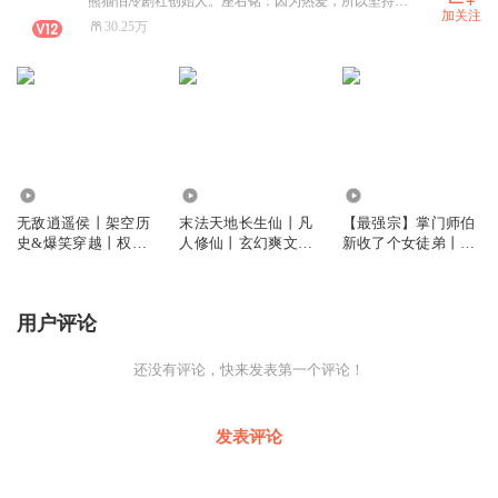
熊猫怕冷剧社创始人。座右铭：因为热爱，所以坚持；因为喜欢，所以努力。我是有声的六道，喜欢的小伙伴们记得关注，订阅，分享我的作品哦，我在喜马拉雅等着你们！
加关注
30.25万
815.88万
145.15万
426.49万
无敌逍遥侯丨架空历
末法天地长生仙丨凡
【最强宗】掌门师伯
史&爆笑穿越丨权谋
人修仙丨玄幻爽文丨
新收了个女徒弟丨系
智斗丨无敌流逍遥侯
畅销榜作品丨往男丨
统流爆笑爽文丨起点
丨精品多人有声剧
灵气复苏丨蛊针人丨
畅销榜作品丨多人有
六道演播 | 多人有声
声剧
用户评论
剧
还没有评论，快来发表第一个评论！
发表评论