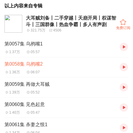
以上内容来自专辑
大耳贼刘备丨二手穿越丨天崩开局丨权谋智
斗丨三国群像丨热血争霸丨多人有声剧
免费订阅
321.75万
4506
第0057集 乌鸦嘴1
1.37万
05:57
第0058集 乌鸦嘴2
1.36万
06:07
第0059集 再做大耳贼
1.39万
05:52
第0060集 见色起意
1.40万
05:47
第0061集 杀妻之恨1
1.34万
06:04